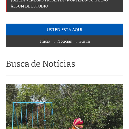
J
U
L
I
E
T
A
V
E
N
E
G
A
S
P
R
E
S
E
N
T
A
«
N
O
R
T
E
Ñ
A
»
S
U
N
U
E
V
O
Á
L
B
U
M
D
E
E
S
T
U
D
I
O
USTED ESTA AQUI
Início
→
Notícias
→ Busca
Busca de Notícias