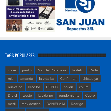
TAGS POPULARES
clase
paul h
Mar del Plata la re
la delio
Rada
miel
amanda
la vida ba
Confirman
chistes ya
nueva co
Nico be
DEPEC
pollon
colum
Dry cl
weste
la vida po
purple nights
Cuero
medi
max destino
DANIELA M
Rodrigo