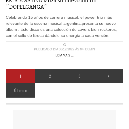
ERUCA SATIVA lanza su nuevo album
´´DOPELGANGA´´
Celebrando 15 años de carrera musical, el power trío más
relevante de la escena musical argentina,presenta su nuevo
álbum . Este disco es una colección de covers bien rockeros,
con el sello de Eruca dándole su energía a cada versión.
PUBLICADO DIA 08/12/2022 ÀS 04H33MIN
LEIA MAIS ...
1
2
3
Última »