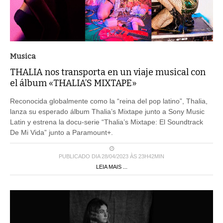
Musica
THALIA nos transporta en un viaje musical con
el álbum «THALIA’S MIXTAPE»
Reconocida globalmente como la “reina del pop latino”, Thalia,
lanza su esperado álbum Thalia’s Mixtape junto a Sony Music
Latin y estrena la docu-serie “Thalia’s Mixtape: El Soundtrack
De Mi Vida” junto a Paramount+.
PUBLICADO DIA 28/04/2023 ÀS 23H42MIN
LEIA MAIS ...