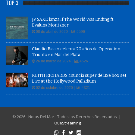
TOP 3
JP SAXE lanza If The World Was Ending ft.
Evaluna Montaner
08 de abril de 2020 |
5596
Claudio Basso celebra 20 años de Operación
Triunfo en Mar del Plata
26 de marzo de 2024 |
4626
KEITH RICHARDS anuncia super deluxe box set
Live at the Hollywood Palladium
02 de octubre de 2020 |
4321
© 2026 - Notas Del Mar - Todos los Derechos Reservados |
QueStreaming