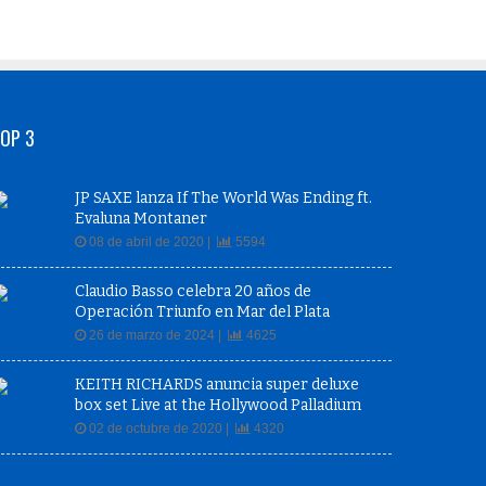
OP 3
JP SAXE lanza If The World Was Ending ft.
Evaluna Montaner
08 de abril de 2020 |
5594
Claudio Basso celebra 20 años de
Operación Triunfo en Mar del Plata
26 de marzo de 2024 |
4625
KEITH RICHARDS anuncia super deluxe
box set Live at the Hollywood Palladium
02 de octubre de 2020 |
4320