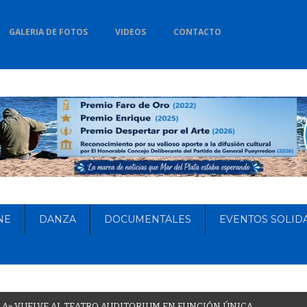
GALERIA DE FOTOS
VIDEOS
CONTACTO
NE
DANZA
DOCUMENTALES
EVENTOS SOLID
L
A
»
V
U
E
L
V
E
A
L
T
E
A
T
R
O
A
U
D
I
T
O
R
I
U
M
E
N
F
U
N
C
I
Ó
N
Ú
N
I
C
A