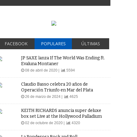
FACEBOOK
POPULARES
ÚLTIMAS
JP SAXE lanza If The World Was Ending ft.
Evaluna Montaner
08 de abril de 2020 |
5594
Claudio Basso celebra 20 años de
Operación Triunfo en Mar del Plata
26 de marzo de 2024 |
4625
KEITH RICHARDS anuncia super deluxe
box set Live at the Hollywood Palladium
02 de octubre de 2020 |
4320
La Ponderosa Rock and Roll