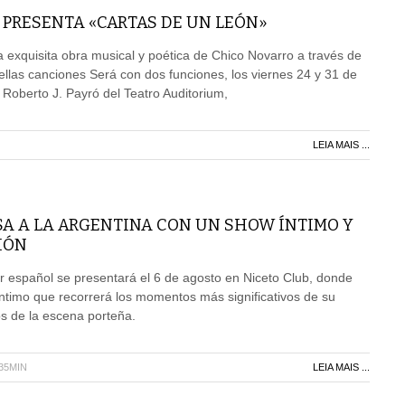
 PRESENTA «CARTAS DE UN LEÓN»
la exquisita obra musical y poética de Chico Novarro a través de
llas canciones Será con dos funciones, los viernes 24 y 31 de
la Roberto J. Payró del Teatro Auditorium,
LEIA MAIS ...
A A LA ARGENTINA CON UN SHOW ÍNTIMO Y
IÓN
r español se presentará el 6 de agosto en Niceto Club, donde
íntimo que recorrerá los momentos más significativos de su
os de la escena porteña.
H35MIN
LEIA MAIS ...