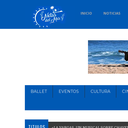
INICIO
NOTICIAS
BALLET
EVENTOS
CULTURA
CI
TITULOS
«
L
A
V
A
R
G
A
S
,
U
N
M
U
S
I
C
A
L
S
O
B
R
E
C
H
A
V
E