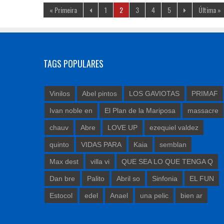
« Primeira
1
2
3
4
5
Última »
TAGS POPULARES
Vinilos
Abel pintos
LOS GAVIOTAS
PRIMAF
Ivan noble en
El Plan de la Mariposa
massacre
chauv
Abre
LOVE UP
ezequiel valdez
quinto
VIDAS PARA
Kaia
semblan
Max dest
villa vi
QUE SEA LO QUE TENGA Q
Dan bre
Palito
Abril so
Sinfonia
EL FUN
Estocol
edel
Anael
una pelic
bien ar