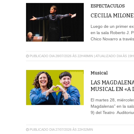
ESPECTACULOS
CECILIA MILONE
Luego de un primer exit
en la sala Roberto J. P
Chico Novarro a través
PUBLICADO DIA 28/07/2026 ÀS 22H48MIN | ATUALIZADO DIA ÀS 19
Musical
LAS MAGDALENA
MUSICAL EN «A 
El martes 28, miércole
Magdalenas” en la sala
9) del Teatro Auditoriu
PUBLICADO DIA 27/07/2026 ÀS 22H32MIN