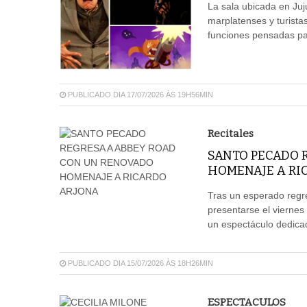
La sala ubicada en Juj
marplatenses y turistas
funciones pensadas par
PUBLICADO DIA 17/07/2026 ÀS 19H56MIN
Recitales
SANTO PECADO 
HOMENAJE A RI
Tras un esperado regre
presentarse el viernes
un espectáculo dedicad
PUBLICADO DIA 15/07/2026 ÀS 18H26MIN
ESPECTACULOS