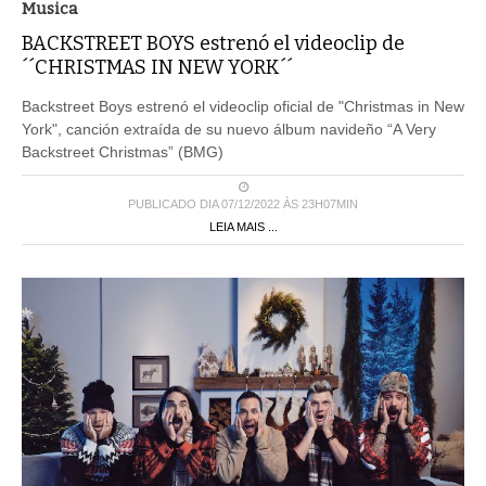
Musica
BACKSTREET BOYS estrenó el videoclip de
´´CHRISTMAS IN NEW YORK´´
Backstreet Boys estrenó el videoclip oficial de "Christmas in New
York", canción extraída de su nuevo álbum navideño “A Very
Backstreet Christmas” (BMG)
PUBLICADO DIA 07/12/2022 ÀS 23H07MIN
LEIA MAIS ...