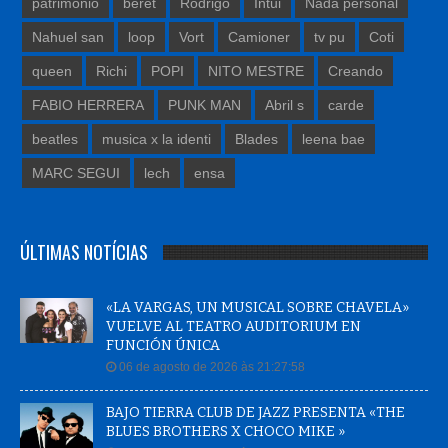
patrimonio
beret
Rodrigo
Intui
Nada personal
Nahuel san
loop
Vort
Camioner
tv pu
Coti
queen
Richi
POPI
NITO MESTRE
Creando
FABIO HERRERA
PUNK MAN
Abril s
carde
beatles
musica x la identi
Blades
leena bae
MARC SEGUI
lech
ensa
ÚLTIMAS NOTÍCIAS
«LA VARGAS, UN MUSICAL SOBRE CHAVELA»
VUELVE AL TEATRO AUDITORIUM EN
FUNCIÓN ÚNICA
06 de agosto de 2026 às 21:27:58
BAJO TIERRA CLUB DE JAZZ PRESENTA «THE
BLUES BROTHERS X CHOCO MIKE »