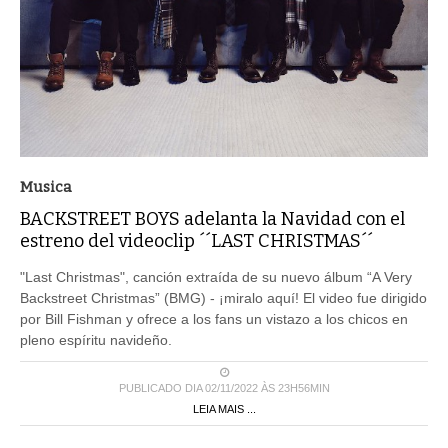
Musica
BACKSTREET BOYS adelanta la Navidad con el
estreno del videoclip ´´LAST CHRISTMAS´´
"Last Christmas", canción extraída de su nuevo álbum “A Very
Backstreet Christmas” (BMG) - ¡miralo aquí! El video fue dirigido
por Bill Fishman y ofrece a los fans un vistazo a los chicos en
pleno espíritu navideño.
PUBLICADO DIA 02/11/2022 ÀS 23H56MIN
LEIA MAIS ...