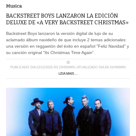
Musica
BACKSTREET BOYS LANZARON LA EDICIÓN
DELUXE DE «A VERY BACKSTREET CHRISTMAS»
Backstreet Boys lanzaron la versión digital de lujo de su
aclamado álbum navideño de que incluye 2 temas adicionales:
una versión en reggaetón del éxito en español "Feliz Navidad" y
su canción original "Its Christmas Time Again”.
PUBLICADO DIA 22/12/2025 ÀS 23H55MIN | ATUALIZADO DIA ÀS 01H06MIN
LEIA MAIS ...