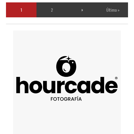
1
2
Última »