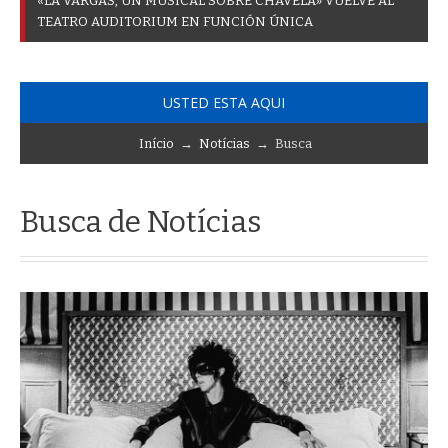
«
L
A
V
A
R
G
A
S
,
U
N
M
U
S
I
C
A
L
S
O
B
R
E
C
H
A
V
E
L
A
»
V
U
E
L
V
E
A
L
T
E
A
T
R
O
A
U
D
I
T
O
R
I
U
M
E
N
F
U
N
C
I
Ó
N
Ú
N
I
C
A
USTED ESTA AQUI
Início
→
Notícias
→ Busca
Busca de Notícias