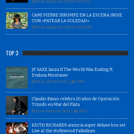
06 de agosto de 2026 às 19:53:11
CAMI PIERRE IRRUMPE EN LA ESCENA INDIE
CON «PATEAR LA SOLEDAD»
06 de agosto de 2026 às 19:36:09
TOP 3
JP SAXE lanza If The World Was Ending ft.
Evaluna Montaner
08 de abril de 2020 |
5594
Claudio Basso celebra 20 años de Operación
Triunfo en Mar del Plata
26 de marzo de 2024 |
4625
KEITH RICHARDS anuncia super deluxe box set
Live at the Hollywood Palladium