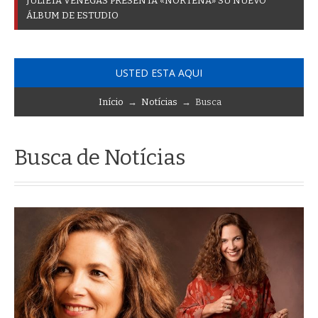
J
U
L
I
E
T
A
V
E
N
E
G
A
S
P
R
E
S
E
N
T
A
«
N
O
R
T
E
Ñ
A
»
S
U
N
U
E
V
O
Á
L
B
U
M
D
E
E
S
T
U
D
I
O
USTED ESTA AQUI
Início
→
Notícias
→ Busca
Busca de Notícias