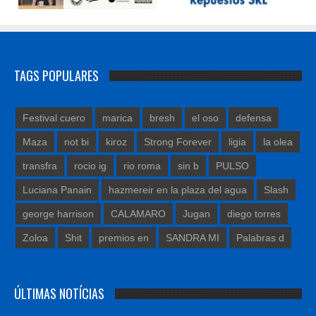
TAGS POPULARES
Festival cuero
marica
bresh
el oso
defensa
Maza
not bi
kiroz
Strong Forever
ligia
la olea
transfra
rocio ig
rio roma
sin b
PULSO
Luciana Panain
hazmereir en la plaza del agua
Slash
george harrison
CALAMARO
Jugan
diego torres
Zoloa
Shit
premios en
SANDRA MI
Palabras d
ÚLTIMAS NOTÍCIAS