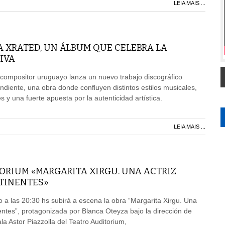
LEIA MAIS ...
A XRATED, UN ÁLBUM QUE CELEBRA LA
IVA
 compositor uruguayo lanza un nuevo trabajo discográfico
iente, una obra donde confluyen distintos estilos musicales,
 y una fuerte apuesta por la autenticidad artística.
LEIA MAIS ...
ORIUM «MARGARITA XIRGU. UNA ACTRIZ
TINENTES»
 a las 20:30 hs subirá a escena la obra “Margarita Xirgu. Una
nentes”, protagonizada por Blanca Oteyza bajo la dirección de
a Astor Piazzolla del Teatro Auditorium,