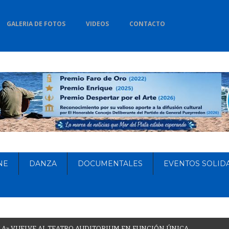
GALERIA DE FOTOS
VIDEOS
CONTACTO
NE
DANZA
DOCUMENTALES
EVENTOS SOLID
L
A
»
V
U
E
L
V
E
A
L
T
E
A
T
R
O
A
U
D
I
T
O
R
I
U
M
E
N
F
U
N
C
I
Ó
N
Ú
N
I
C
A