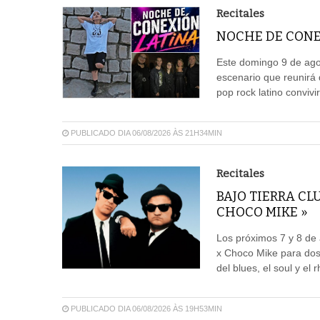
Recitales
NOCHE DE CONE
Este domingo 9 de agos
escenario que reunirá 
pop rock latino convivi
PUBLICADO DIA 06/08/2026 ÀS 21H34MIN
Recitales
BAJO TIERRA CL
CHOCO MIKE »
Los próximos 7 y 8 de 
x Choco Mike para dos
del blues, el soul y el 
PUBLICADO DIA 06/08/2026 ÀS 19H53MIN