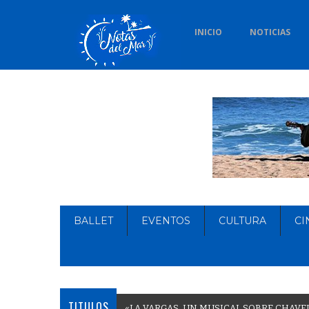
INICIO
NOTICIAS
BALLET
EVENTOS
CULTURA
CI
TITULOS
«
L
A
V
A
R
G
A
S
,
U
N
M
U
S
I
C
A
L
S
O
B
R
E
C
H
A
V
E