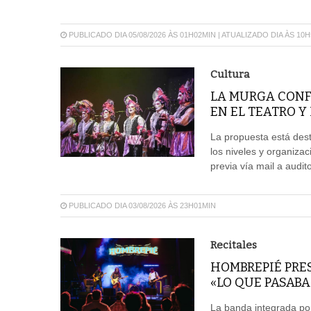
PUBLICADO DIA 05/08/2026 ÀS 01H02MIN | ATUALIZADO DIA ÀS 10
Cultura
LA MURGA CONF
EN EL TEATRO Y
La propuesta está dest
los niveles y organizac
previa vía mail a aud
PUBLICADO DIA 03/08/2026 ÀS 23H01MIN
Recitales
HOMBREPIÉ PRES
«LO QUE PASAB
La banda integrada por