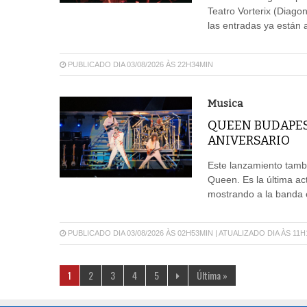
Teatro Vorterix (Diagon
las entradas ya están a
PUBLICADO DIA 03/08/2026 ÀS 22H34MIN
Musica
QUEEN BUDAPES
ANIVERSARIO
Este lanzamiento tambi
Queen. Es la última ac
mostrando a la banda 
PUBLICADO DIA 03/08/2026 ÀS 02H53MIN | ATUALIZADO DIA ÀS 11
1
2
3
4
5
Última »