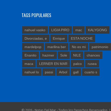
TAGS POPULARES
nahuel vasko
LIGIA PIRO
mac
KALYGONG
Divorciadas, e
Enrique
ESTA NOCHE
mardelpop
marilina ber
No es mi
patrimonio
Enanito
hazmer
Sole
NILE
chances
maca
LERNER EN MAR
palco
rusea
nahuel lo
passi
Arbol
gall
cuarto s
© 2026 - Notas Del Mar - Todos los Derechos Reservados 