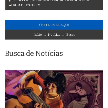
J
U
L
I
E
T
A
V
E
N
E
G
A
S
P
R
E
S
E
N
T
A
«
N
O
R
T
E
Ñ
A
»
S
U
N
U
E
V
O
Á
L
B
U
M
D
E
E
S
T
U
D
I
O
USTED ESTA AQUI
Início
→
Notícias
→ Busca
Busca de Notícias