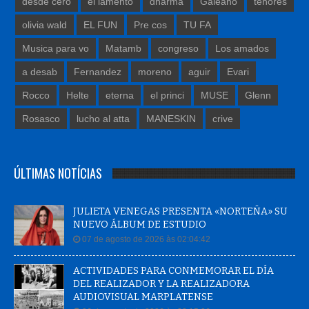
desde cero
el lamento
dharma
Galeano
tenores
olivia wald
EL FUN
Pre cos
TU FA
Musica para vo
Matamb
congreso
Los amados
a desab
Fernandez
moreno
aguir
Evari
Rocco
Helte
eterna
el princi
MUSE
Glenn
Rosasco
lucho al atta
MANESKIN
crive
ÚLTIMAS NOTÍCIAS
JULIETA VENEGAS PRESENTA «NORTEÑA» SU
NUEVO ÁLBUM DE ESTUDIO
07 de agosto de 2026 às 02:04:42
ACTIVIDADES PARA CONMEMORAR EL DÍA
DEL REALIZADOR Y LA REALIZADORA
AUDIOVISUAL MARPLATENSE