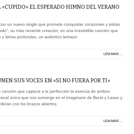
A «CUPIDO» EL ESPERADO HIMNO DEL VERANO
con un nuevo single que promete conquistar corazones y pistas
pido", su más reciente creación, es una irresistible canción que
s y letras profundas, un auténtico temazo
LEIA MAIS ...
UNEN SUS VOCES EN «SI NO FUERA POR TI»
na canción que captura a la perfección la esencia de ambos
usical única que nos sumerge en el imaginario de Beret y Lasso y
ibirán con los brazos abiertos.
LEIA MAIS ...