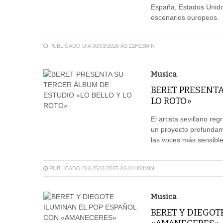
España, Estados Unido
escenarios europeos.
PUBLICADO DIA 30/03/2026 ÀS 21H23MIN
Musica
BERET PRESENTA
LO ROTO»
El artista sevillano re
un proyecto profundam
las voces más sensible
PUBLICADO DIA 25/11/2025 ÀS 01H04MIN
Musica
BERET Y DIEGOT