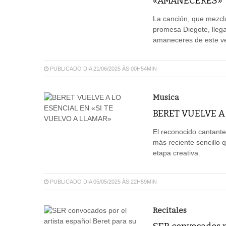
«AMANECERES»
La canción, que mezcla
promesa Diegote, llega
amaneceres de este v
PUBLICADO DIA 21/06/2025 ÀS 00H54MIN
Musica
BERET VUELVE A
El reconocido cantante 
más reciente sencillo q
etapa creativa.
PUBLICADO DIA 05/05/2025 ÀS 22H59MIN
Recitales