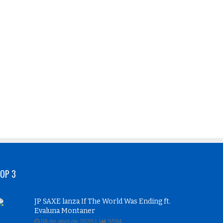
OP 3
JP SAXE lanza If The World Was Ending ft.
Evaluna Montaner
08 de abril de 2020 |
5594