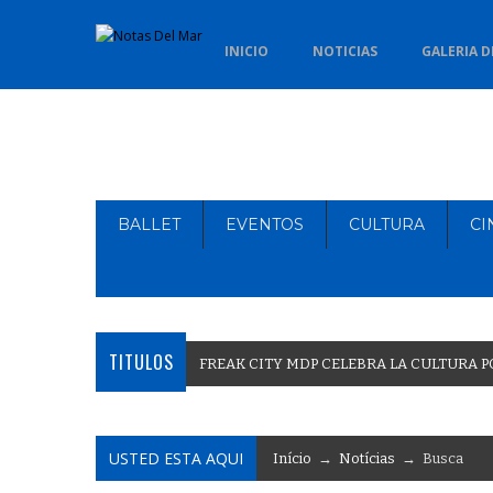
INICIO
NOTICIAS
GALERIA D
BALLET
EVENTOS
CULTURA
CI
TITULOS
F
R
E
A
K
C
I
T
Y
M
D
P
C
E
L
E
B
R
A
L
A
C
U
L
T
U
R
A
P
USTED ESTA AQUI
Início
→
Notícias
→ Busca