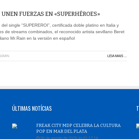
IN UNEN FUERZAS EN «SUPERHÉROES»
del single “SUPEREROI”, certificada doble platino en Italia y
s de streams combinados, el reconocido artista sevillano Beret
aliano Mr.Rain en la versión en español
H16MIN
LEIA MAIS ...
ÚLTIMAS NOTÍCIAS
T
FREAK CITY MDP CELEBRA LA CULTURA
POP EN MAR DEL PLATA
06 de agosto de 2026 às 01:17:14