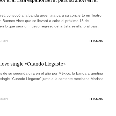
r el artista español Beret para su show en el
ret, convocó a la banda argentina para su concierto en Teatro
e Buenos Aires que se llevará a cabo el próximo 18 de
n lo que será un nuevo regreso del artista sevillano al país.
H51MIN
LEIA MAIS ...
uevo single «Cuando Llegaste»
s de su segunda gira en el año por México, la banda argentina
single “Cuando Llegaste” junto a la cantante mexicana Marissa
H08MIN
LEIA MAIS ...