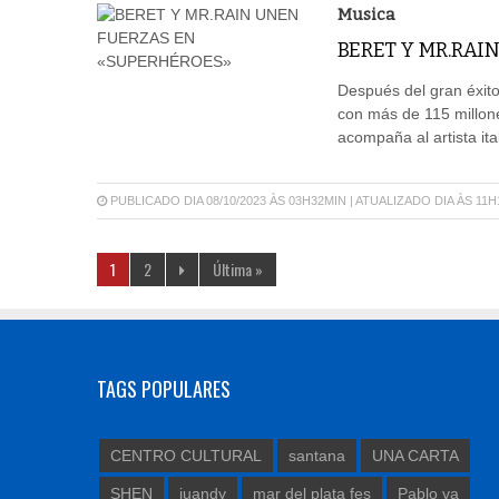
Musica
BERET Y MR.RA
Después del gran éxito 
con más de 115 millone
acompaña al artista it
PUBLICADO DIA 08/10/2023 ÀS 03H32MIN | ATUALIZADO DIA ÀS 11
1
2
Última »
TAGS POPULARES
CENTRO CULTURAL
santana
UNA CARTA
SHEN
juandy
mar del plata fes
Pablo va