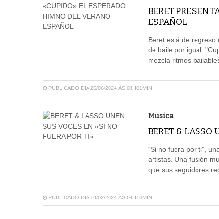
BERET PRESENT
ESPAÑOL
Beret está de regreso 
de baile por igual. "Cu
mezcla ritmos bailable
PUBLICADO DIA 26/06/2024 ÀS 03H01MIN
Musica
BERET & LASSO 
“Si no fuera por ti”, u
artistas. Una fusión m
que sus seguidores rec
PUBLICADO DIA 14/02/2024 ÀS 04H16MIN