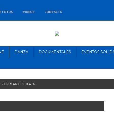
E FOTOS
VIDEOS
CONTACTO
NE
DANZA
DOCUMENTALES
EVENTOS SOLID
O
P
E
N
M
A
R
D
E
L
P
L
A
T
A