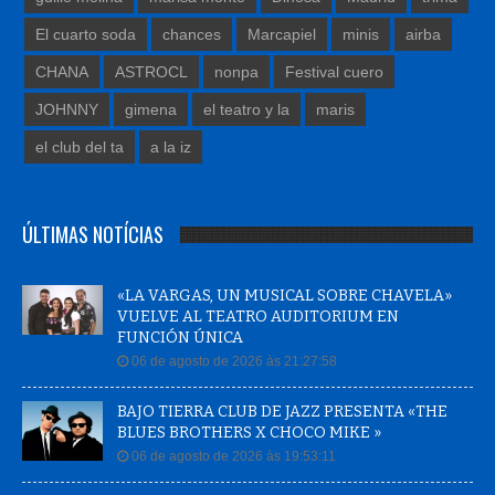
El cuarto soda
chances
Marcapiel
minis
airba
CHANA
ASTROCL
nonpa
Festival cuero
JOHNNY
gimena
el teatro y la
maris
el club del ta
a la iz
ÚLTIMAS NOTÍCIAS
«LA VARGAS, UN MUSICAL SOBRE CHAVELA»
VUELVE AL TEATRO AUDITORIUM EN
FUNCIÓN ÚNICA
06 de agosto de 2026 às 21:27:58
BAJO TIERRA CLUB DE JAZZ PRESENTA «THE
BLUES BROTHERS X CHOCO MIKE »
06 de agosto de 2026 às 19:53:11