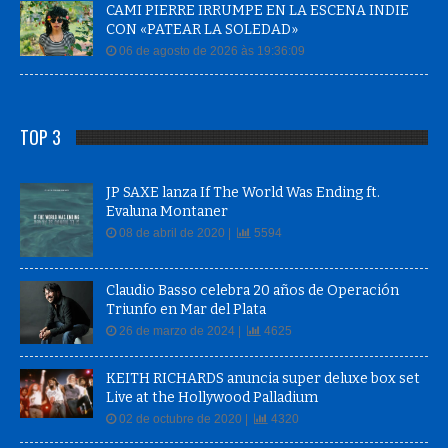
CAMI PIERRE IRRUMPE EN LA ESCENA INDIE
CON «PATEAR LA SOLEDAD»
06 de agosto de 2026 às 19:36:09
TOP 3
JP SAXE lanza If The World Was Ending ft.
Evaluna Montaner
08 de abril de 2020 |
5594
Claudio Basso celebra 20 años de Operación
Triunfo en Mar del Plata
26 de marzo de 2024 |
4625
KEITH RICHARDS anuncia super deluxe box set
Live at the Hollywood Palladium
02 de octubre de 2020 |
4320