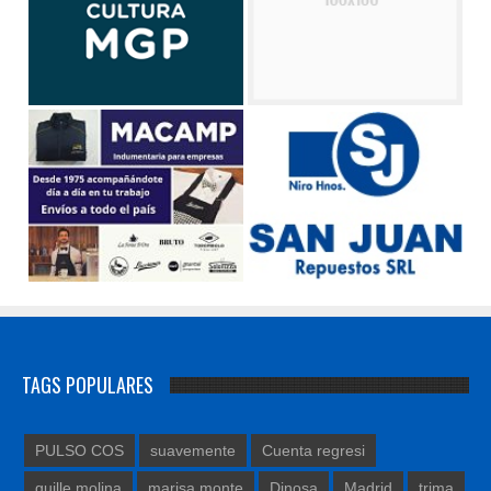
TAGS POPULARES
PULSO COS
suavemente
Cuenta regresi
guille molina
marisa monte
Dinosa
Madrid
trima