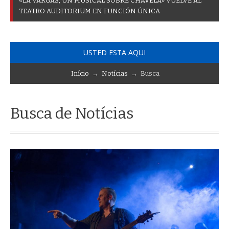
«
L
A
V
A
R
G
A
S
,
U
N
M
U
S
I
C
A
L
S
O
B
R
E
C
H
A
V
E
L
A
»
V
U
E
L
V
E
A
L
T
E
A
T
R
O
A
U
D
I
T
O
R
I
U
M
E
N
F
U
N
C
I
Ó
N
Ú
N
I
C
A
USTED ESTA AQUI
Início
→
Notícias
→ Busca
Busca de Notícias