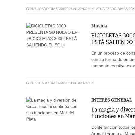
PUBLICADO DIA 30/08/2024 ÀS 22H32MIN | ATUALIZADO DIA ÀS 22
Musica
BICICLETAS 3000
ESTÁ SALIENDO 
En un proceso de const
con su forma de enten
momento creativo exper
PUBLICADO DIA 17/08/2024 ÀS 02H24MIN
INTERES GENERAL
La magia y diver
funciones en Mar 
Doble función todos lo
Arenal (Frente al Muse