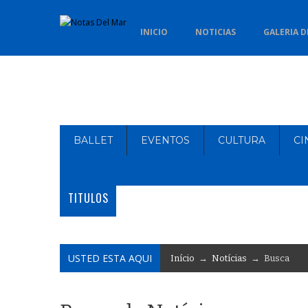
INICIO
NOTICIAS
GALERIA D
BALLET
EVENTOS
CULTURA
CI
TITULOS
USTED ESTA AQUI
Início
→
Notícias
→ Busca