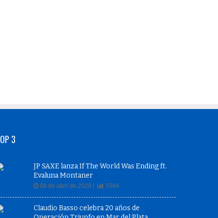
OP 3
JP SAXE lanza If The World Was Ending ft.
Evaluna Montaner
08 de abril de 2020 |
5594
Claudio Basso celebra 20 años de
Operación Triunfo en Mar del Plata