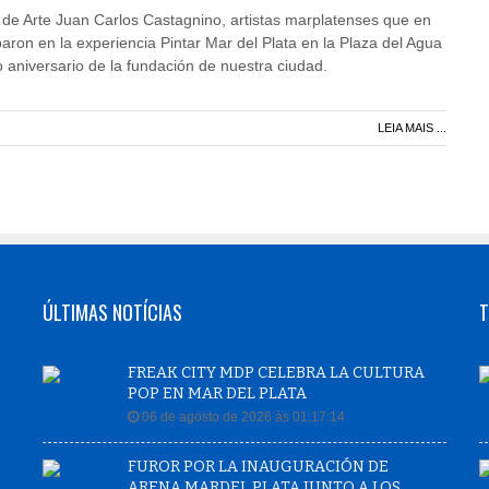
de Arte Juan Carlos Castagnino, artistas marplatenses que en
aron en la experiencia Pintar Mar del Plata en la Plaza del Agua
 aniversario de la fundación de nuestra ciudad.
LEIA MAIS ...
ÚLTIMAS NOTÍCIAS
T
FREAK CITY MDP CELEBRA LA CULTURA
POP EN MAR DEL PLATA
06 de agosto de 2026 às 01:17:14
FUROR POR LA INAUGURACIÓN DE
ARENA MARDEL PLATA JUNTO A LOS