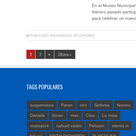
En el Museo Municipal 
febrero pasado particip
para celebrar un nuevo
PUBLICADO DIA 06/05/2021 ÀS 21H42MIN
1
2
Última »
TAGS POPULARES
suspensivos
Paran
ciro
Sinfonia
Nonino
Daniela
duran
mac
Clau
La misa
massacre
nahuel vasko
Peluson
eterna in