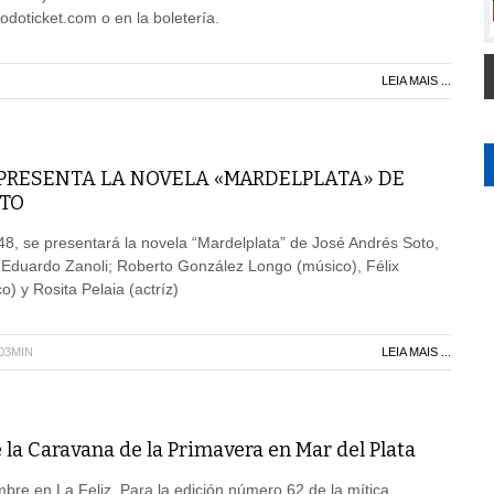
todoticket.com o en la boletería.
LEIA MAIS ...
 PRESENTA LA NOVELA «MARDELPLATA» DE
OTO
948, se presentará la novela “Mardelplata” de José Andrés Soto,
e Eduardo Zanoli; Roberto González Longo (músico), Félix
o) y Rosita Pelaia (actríz)
H03MIN
LEIA MAIS ...
 la Caravana de la Primavera en Mar del Plata
re en La Feliz. Para la edición número 62 de la mítica