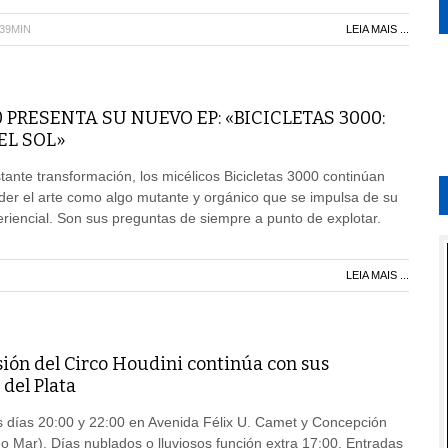
H39MIN
LEIA MAIS ...
 PRESENTA SU NUEVO EP: «BICICLETAS 3000:
EL SOL»
ante transformación, los micélicos Bicicletas 3000 continúan
der el arte como algo mutante y orgánico que se impulsa de su
iencial. Son sus preguntas de siempre a punto de explotar.
LEIA MAIS ...
sión del Circo Houdini continúa con sus
del Plata
s días 20:00 y 22:00 en Avenida Félix U. Camet y Concepción
o Mar). Días nublados o lluviosos función extra 17:00. Entradas