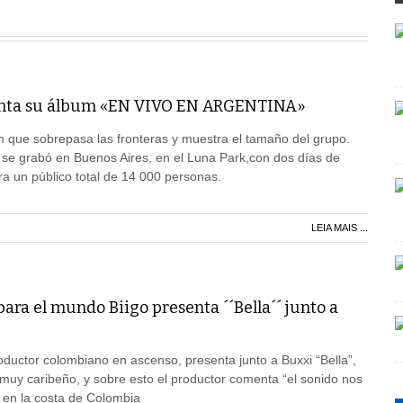
nta su álbum «EN VIVO EN ARGENTINA»
m que sobrepasa las fronteras y muestra el tamaño del grupo.
 se grabó en Buenos Aires, en el Luna Park,con dos días de
a un público total de 14 000 personas.
LEIA MAIS ...
ra el mundo Biigo presenta ´´Bella´´ junto a
roductor colombiano en ascenso, presenta junto a Buxxi “Bella”,
muy caribeño, y sobre esto el productor comenta “el sonido nos
 en la costa de Colombia