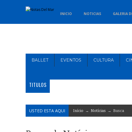
INICIO
NOTICIAS
GALERIA D
BALLET
EVENTOS
CULTURA
CI
TITULOS
USTED ESTA AQUI
Início
→
Notícias
→ Busca