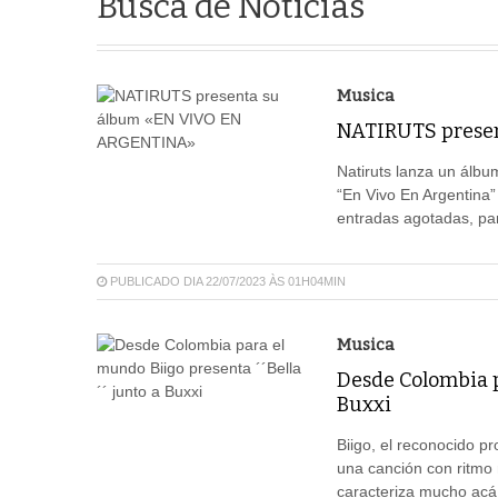
Busca de Notícias
Musica
NATIRUTS prese
Natiruts lanza un álbu
“En Vivo En Argentina”
entradas agotadas, par
PUBLICADO DIA 22/07/2023 ÀS 01H04MIN
Musica
Desde Colombia pa
Buxxi
Biigo, el reconocido p
una canción con ritmo 
caracteriza mucho acá