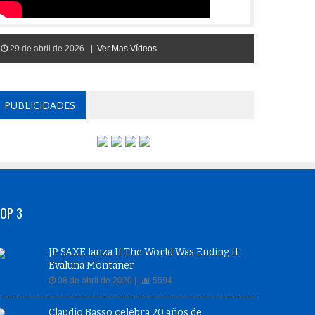
29 de abril de 2026 |
Ver Mas Vídeos
PUBLICIDADES
OP 3
JP SAXE lanza If The World Was Ending ft.
Evaluna Montaner
08 de abril de 2020 |
5594
Claudio Basso celebra 20 años de