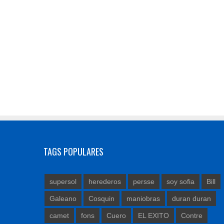
TAGS POPULARES
supersol
herederos
persse
soy sofia
Bill
Galeano
Cosquin
maniobras
duran duran
camet
fons
Cuero
EL EXITO
Contre