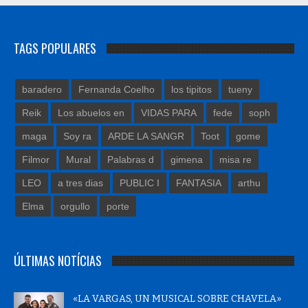
TAGS POPULARES
baradero
Fernanda Coelho
los tipitos
tueny
Reik
Los abuelos en
VIDAS PARA
fede
soph
maga
Soy ra
ARDE LA SANGR
Toot
gome
Filmor
Mural
Palabras d
gimena
misa re
LEO
a tres dias
PUBLIC I
FANTASIA
arthu
Elma
orgullo
porte
ÚLTIMAS NOTÍCIAS
«LA VARGAS, UN MUSICAL SOBRE CHAVELA»