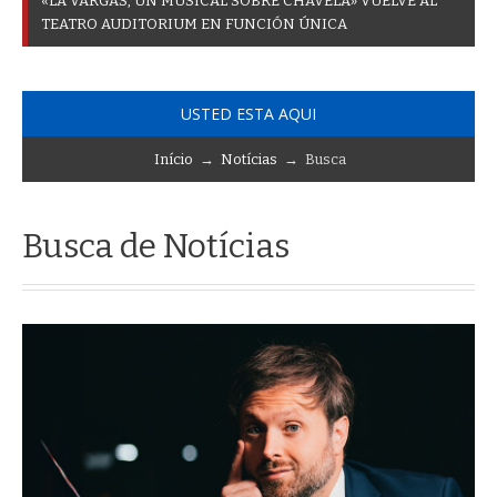
«
L
A
V
A
R
G
A
S
,
U
N
M
U
S
I
C
A
L
S
O
B
R
E
C
H
A
V
E
L
A
»
V
U
E
L
V
E
A
L
T
E
A
T
R
O
A
U
D
I
T
O
R
I
U
M
E
N
F
U
N
C
I
Ó
N
Ú
N
I
C
A
USTED ESTA AQUI
Início
→
Notícias
→ Busca
Busca de Notícias