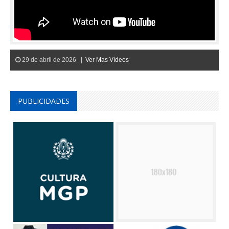
29 de abril de 2026 |
Ver Mas Vídeos
PUBLICIDADES