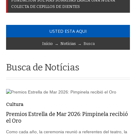
F
U
N
D
A
C
I
Ó
N
S
O
L
M
Á
S
S
O
N
R
I
S
A
S
L
A
N
Z
A
U
N
A
N
U
E
V
A
C
O
L
E
C
T
A
D
E
C
E
P
I
L
L
O
S
D
E
D
I
E
N
T
E
S
USTED ESTA AQUI
Início
→
Notícias
→ Busca
Busca de Notícias
Cultura
Premios Estrella de Mar 2026: Pimpinela recibió
el Oro
Como cada año, la ceremonia reunió a referentes del teatro, la