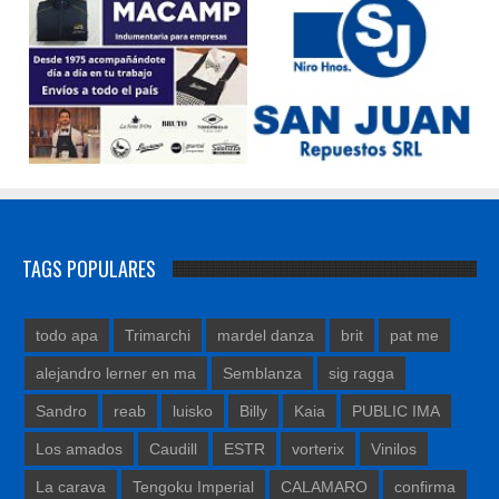
TAGS POPULARES
todo apa
Trimarchi
mardel danza
brit
pat me
alejandro lerner en ma
Semblanza
sig ragga
Sandro
reab
luisko
Billy
Kaia
PUBLIC IMA
Los amados
Caudill
ESTR
vorterix
Vinilos
La carava
Tengoku Imperial
CALAMARO
confirma