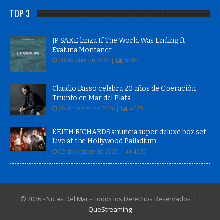
TOP 3
JP SAXE lanza If The World Was Ending ft.
Evaluna Montaner
08 de abril de 2020 |
5593
Claudio Basso celebra 20 años de Operación
Triunfo en Mar del Plata
26 de marzo de 2024 |
4625
KEITH RICHARDS anuncia super deluxe box set
Live at the Hollywood Palladium
02 de octubre de 2020 |
4320
© 2026 - Notas Del Mar - Todos los Derechos Reservados |
QueStreaming