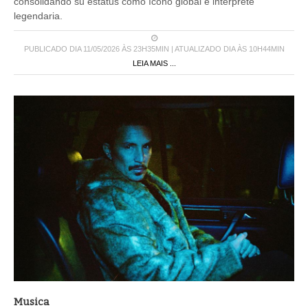
consolidando su estatus como ícono global e intérprete
legendaria.
PUBLICADO DIA 11/05/2026 ÀS 23H35MIN | ATUALIZADO DIA ÀS 10H44MIN
LEIA MAIS ...
Musica