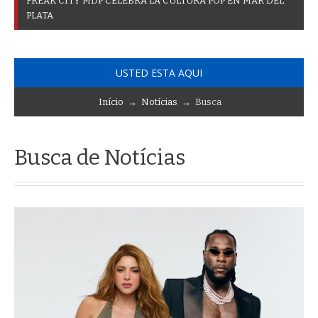
F
R
E
A
K
C
I
T
Y
M
D
P
C
E
L
E
B
R
A
L
A
C
U
L
T
U
R
A
P
O
P
E
N
M
A
R
D
E
L
P
L
A
T
A
USTED ESTA AQUI
Início
→
Notícias
→ Busca
Busca de Notícias