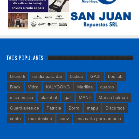
TAGS POPULARES
Bruno li
un dia para dar
Ludica
GABI
Los tab
Black
Vitico
KALYGONG
Marilina
guarco
mica mujica
olazabal
gall
MANE
Marisa holman
Guardianes de
Patricia
Zorro
mapu
Discursos
confo
max destino
conv
una carta para antonia