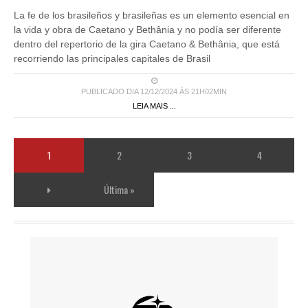
La fe de los brasileños y brasileñas es un elemento esencial en
la vida y obra de Caetano y Bethânia y no podía ser diferente
dentro del repertorio de la gira Caetano & Bethânia, que está
recorriendo las principales capitales de Brasil
PUBLICADO DIA 12/12/2024 ÀS 21H02MIN
LEIA MAIS ...
1
2
3
4
Última »