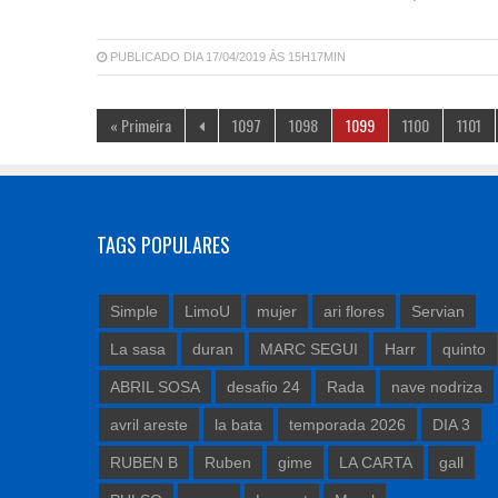
PUBLICADO DIA 17/04/2019 ÀS 15H17MIN
« Primeira
1097
1098
1099
1100
1101
TAGS POPULARES
Simple
LimoU
mujer
ari flores
Servian
La sasa
duran
MARC SEGUI
Harr
quinto
ABRIL SOSA
desafio 24
Rada
nave nodriza
avril areste
la bata
temporada 2026
DIA 3
RUBEN B
Ruben
gime
LA CARTA
gall