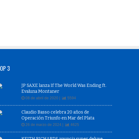
OP 3
JP SAXE lanza If The World Was Ending ft.
Evaluna Montaner
08 de abril de 2020 |
5594
Claudio Basso celebra 20 años de
Operación Triunfo en Mar del Plata
26 de marzo de 2024 |
4625
KEITH RICHARDS anuncia super deluxe