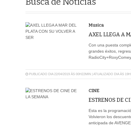
Busca de Notícias
Musica
AXEL LLEGA A M
Con una puesta comple
grandes éxitos, regresa
RadioCity+RoxyComey+M
PUBLICADO DIA 22/04/2019 ÀS 00H22MIN | ATUALIZADO DIA ÀS 19
CINE
ESTRENOS DE CI
Esta es la programació
Volvieron los descuent
anticipada de AVENGE