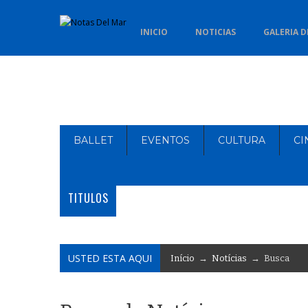
INICIO
NOTICIAS
GALERIA D
BALLET
EVENTOS
CULTURA
CI
TITULOS
USTED ESTA AQUI
Início
→
Notícias
→ Busca