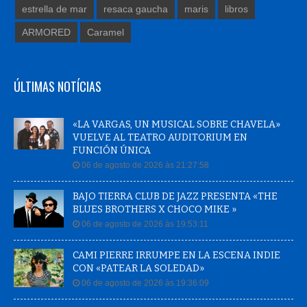
estrella de mar
resaca gaucha
maris
libros
ARMORED
Caramel
ÚLTIMAS NOTÍCIAS
«LA VARGAS, UN MUSICAL SOBRE CHAVELA»
VUELVE AL TEATRO AUDITORIUM EN
FUNCIÓN ÚNICA
06 de agosto de 2026 às 21:27:58
BAJO TIERRA CLUB DE JAZZ PRESENTA «THE
BLUES BROTHERS X CHOCO MIKE »
06 de agosto de 2026 às 19:53:11
CAMI PIERRE IRRUMPE EN LA ESCENA INDIE
CON «PATEAR LA SOLEDAD»
06 de agosto de 2026 às 19:36:09