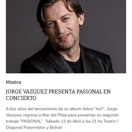
Musica
JORGE VAZQUEZ PRESENTA PASIONAL EN
CONCIERTO
A dos años del lanzamiento de su álbum debut “Así!”, Jorge
Vazquez regresa a Mar del Plata para presentar su segundo
trabajo:“PASIONAL”. Sábado 13 de Abril a las 21 hs Teatriz /
Diagonal Pueyrredon y Bolivar .