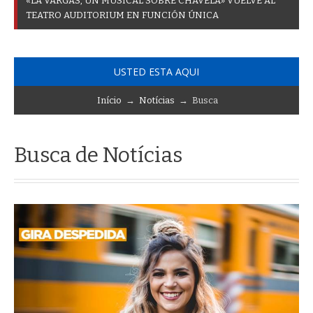
«
L
A
V
A
R
G
A
S
,
U
N
M
U
S
I
C
A
L
S
O
B
R
E
C
H
A
V
E
L
A
»
V
U
E
L
V
E
A
L
T
E
A
T
R
O
A
U
D
I
T
O
R
I
U
M
E
N
F
U
N
C
I
Ó
N
Ú
N
I
C
A
USTED ESTA AQUI
Início
→
Notícias
→ Busca
Busca de Notícias