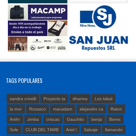
TAGS POPULARES
sandra crivelli
Proyecto ta
dharma
Los tabal
la mor
Rosasco
macadam
alejandro ca
Raton
Anthr
zimba
criscas
Gauchito
benja
Beres
Sole
CLUB DEL TAMB
Ariel l
Salvaje
llamando