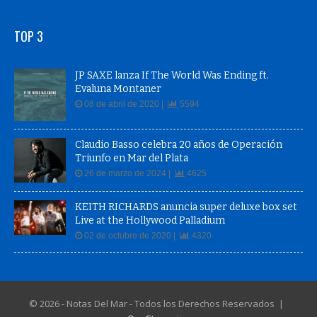
TOP 3
JP SAXE lanza If The World Was Ending ft.
Evaluna Montaner
08 de abril de 2020 |
5594
Claudio Basso celebra 20 años de Operación
Triunfo en Mar del Plata
26 de marzo de 2024 |
4625
KEITH RICHARDS anuncia super deluxe box set
Live at the Hollywood Palladium
02 de octubre de 2020 |
4320
© 2026 - Notas Del Mar - Todos los Derechos Reservados |