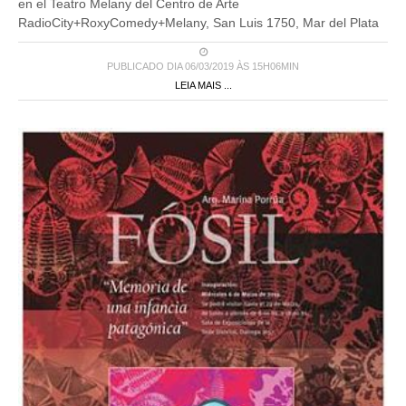
en el Teatro Melany del Centro de Arte
RadioCity+RoxyComedy+Melany, San Luis 1750, Mar del Plata
PUBLICADO DIA 06/03/2019 ÀS 15H06MIN
LEIA MAIS ...