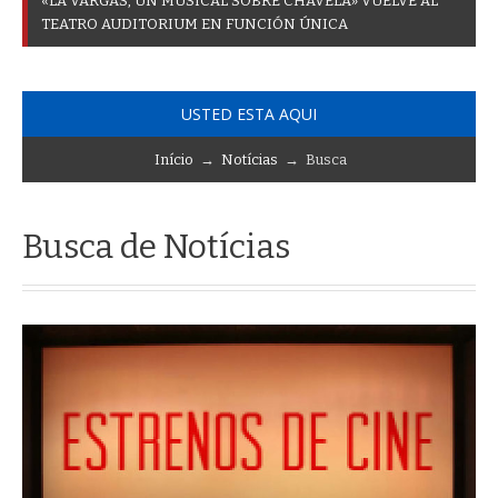
«
L
A
V
A
R
G
A
S
,
U
N
M
U
S
I
C
A
L
S
O
B
R
E
C
H
A
V
E
L
A
»
V
U
E
L
V
E
A
L
T
E
A
T
R
O
A
U
D
I
T
O
R
I
U
M
E
N
F
U
N
C
I
Ó
N
Ú
N
I
C
A
USTED ESTA AQUI
Início
→
Notícias
→ Busca
Busca de Notícias