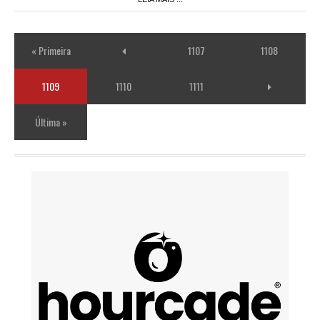
« Primeira
1107
1108
1109
1110
1111
Última »