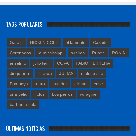
TAGS POPULARES
Gato p
NICKI NICOLE
el lamento
Cazado
Coronados
la mississippi
subiros
Ruben
RONIN
anselmo
julio fern
COVA
FABIO HERRERA
diego perri
The wa
JULIAN
maldito sho
Pompeya
la tro
thunder
airbag
crive
una pelic
holos
Los perros
voragine
barbarita pala
ÚLTIMAS NOTÍCIAS