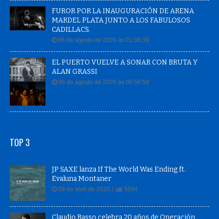
FUROR POR LA INAUGURACIÓN DE ARENA
MARDEL PLATA JUNTO A LOS FABULOSOS
CADILLACS.
06 de agosto de 2026 às 01:08:39
EL PUERTO VUELVE A SONAR CON BRUTA Y
ALAN GRASSI
06 de agosto de 2026 às 00:56:58
TOP 3
JP SAXE lanza If The World Was Ending ft.
Evaluna Montaner
08 de abril de 2020 |
5594
Claudio Basso celebra 20 años de Operación