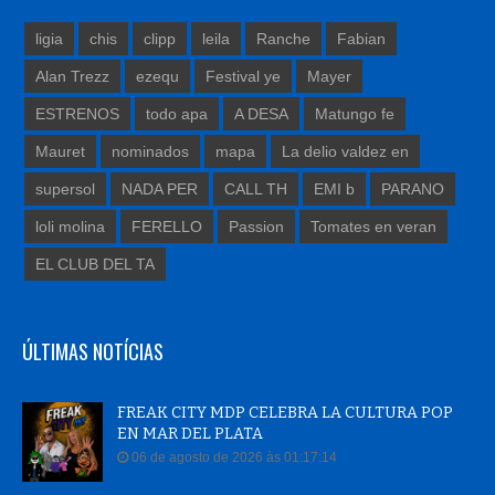
ligia
chis
clipp
leila
Ranche
Fabian
Alan Trezz
ezequ
Festival ye
Mayer
ESTRENOS
todo apa
A DESA
Matungo fe
Mauret
nominados
mapa
La delio valdez en
supersol
NADA PER
CALL TH
EMI b
PARANO
loli molina
FERELLO
Passion
Tomates en veran
EL CLUB DEL TA
ÚLTIMAS NOTÍCIAS
FREAK CITY MDP CELEBRA LA CULTURA POP
EN MAR DEL PLATA
06 de agosto de 2026 às 01:17:14