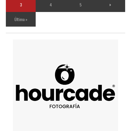
3
4
5
Última »