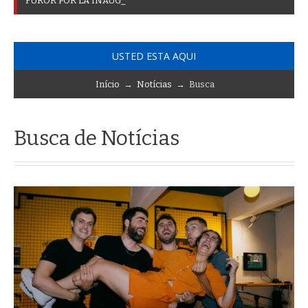
F
U
R
O
R
P
O
R
L
A
I
N
A
U
G
U
R
A
C
I
Ó
N
D
E
A
R
E
N
A
M
A
R
D
E
L
P
L
_
USTED ESTA AQUI
Início
→
Notícias
→ Busca
Busca de Notícias