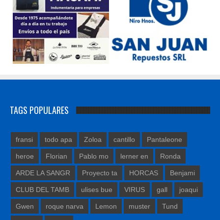
TAGS POPULARES
fransi
todo apa
Zoloa
cantillo
Pantaleone
heroe
Florian
Pablo mo
lerner en
Ronda
ARDE LA SANGR
Proyecto ta
HORCAS
Benjami
CLUB DEL TAMB
ulises bue
VIRUS
gall
joaqui
Gwen
roque narva
Lemon
muster
Tund