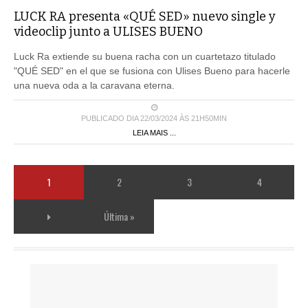
LUCK RA presenta «QUÉ SED» nuevo single y
videoclip junto a ULISES BUENO
Luck Ra extiende su buena racha con un cuartetazo titulado
"QUÉ SED" en el que se fusiona con Ulises Bueno para hacerle
una nueva oda a la caravana eterna.
PUBLICADO DIA 22/03/2024 ÀS 21H50MIN
LEIA MAIS ...
1
2
3
4
Última »