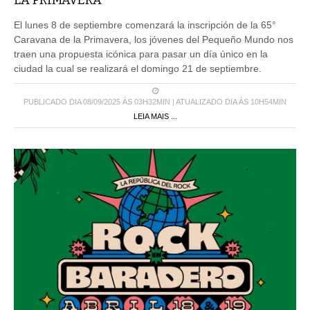
El lunes 8 de septiembre comenzará la inscripción de la 65°
Caravana de la Primavera, los jóvenes del Pequeño Mundo nos
traen una propuesta icónica para pasar un día único en la
ciudad la cual se realizará el domingo 21 de septiembre.
PUBLICADO DIA 08/09/2025 ÀS 03H32MIN | ATUALIZADO DIA ÀS 10H54MIN
LEIA MAIS ...