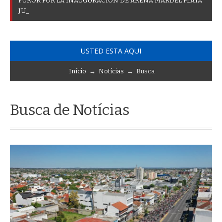
F
U
R
O
R
P
O
R
L
A
I
N
A
U
G
U
R
A
C
I
Ó
N
D
E
A
R
E
N
A
M
A
R
D
E
L
P
L
A
T
A
J
U
N
T
O
A
L
O
S
F
A
B
U
L
O
S
O
S
C
A
D
I
L
L
A
C
_
USTED ESTA AQUI
Início
→
Notícias
→ Busca
Busca de Notícias