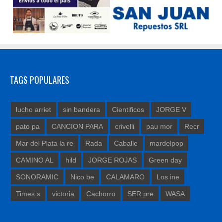
TAGS POPULARES
lucho arriet
sin bandera
Cientificos
JORGE V
pato pa
CANCION PARA
crivelli
pau mor
Recr
Mar del Plata la re
Rada
Caballe
mardelpop
CAMINO AL
hild
JORGE ROJAS
Green day
SONORAMIC
Nico be
CALAMARO
Los ine
Times s
victoria
Cachorro
SER pre
WASA