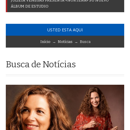
J
U
L
I
E
T
A
V
E
N
E
G
A
S
P
R
E
S
E
N
T
A
«
N
O
R
T
E
Ñ
A
»
S
U
N
U
E
V
O
Á
L
B
U
M
D
E
E
S
T
U
D
I
O
USTED ESTA AQUI
Início
→
Notícias
→ Busca
Busca de Notícias