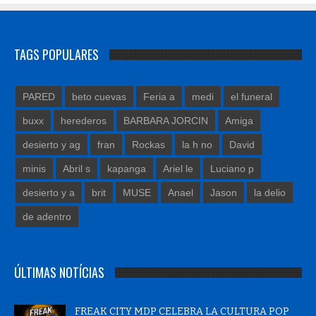
TAGS POPULARES
PARED
beto cuevas
Feria a
medi
el funeral
buxx
herederos
BARBARA JORCIN
Amiga
desierto y ag
fran
Rockas
la h no
David
minis
Abril s
kapanga
Ariel le
Luciano p
desierto y a
brit
MUSE
Anael
Jason
la delio
de adentro
ÚLTIMAS NOTÍCIAS
FREAK CITY MDP CELEBRA LA CULTURA POP