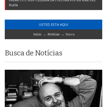
F
R
E
A
K
C
I
T
Y
M
D
P
C
E
L
E
B
R
A
L
A
C
U
L
T
U
R
A
P
O
P
E
N
M
A
R
D
E
L
P
L
A
T
A
USTED ESTA AQUI
Início
→
Notícias
→ Busca
Busca de Notícias