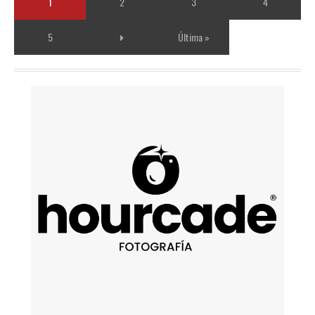
1
2
3
4
5
Última »