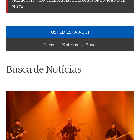
F
R
E
A
K
C
I
T
Y
M
D
P
C
E
L
E
B
R
A
L
A
C
U
L
T
U
R
A
P
O
P
E
N
M
A
R
D
E
L
P
L
A
T
A
USTED ESTA AQUI
Início
→
Notícias
→ Busca
Busca de Notícias