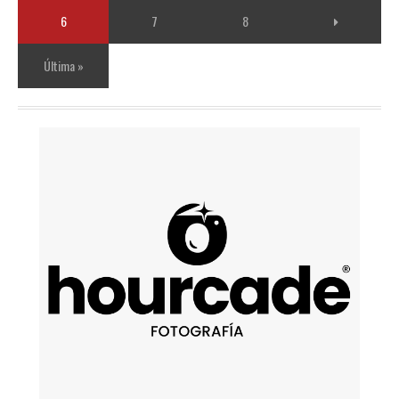
6
7
8
Última »