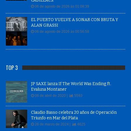
CADILLACS.
06 de agosto de 2026 às 01:08:39
EL PUERTO VUELVE A SONAR CON BRUTA Y
ALAN GRASSI
06 de agosto de 2026 às 00:56:58
TOP 3
JP SAXE lanza If The World Was Ending ft.
Evaluna Montaner
08 de abril de 2020 |
5593
Claudio Basso celebra 20 años de Operación
Triunfo en Mar del Plata
26 de marzo de 2024 |
4625