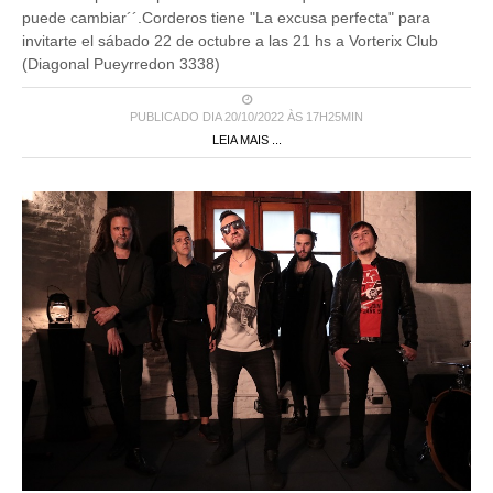
puede cambiar´´.Corderos tiene "La excusa perfecta" para
invitarte el sábado 22 de octubre a las 21 hs a Vorterix Club
(Diagonal Pueyrredon 3338)
PUBLICADO DIA 20/10/2022 ÀS 17H25MIN
LEIA MAIS ...