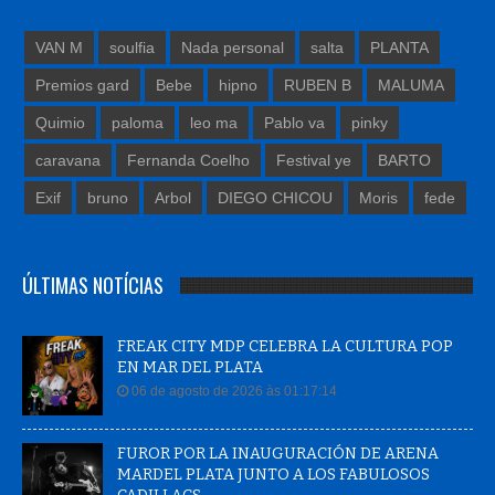
VAN M
soulfia
Nada personal
salta
PLANTA
Premios gard
Bebe
hipno
RUBEN B
MALUMA
Quimio
paloma
leo ma
Pablo va
pinky
caravana
Fernanda Coelho
Festival ye
BARTO
Exif
bruno
Arbol
DIEGO CHICOU
Moris
fede
ÚLTIMAS NOTÍCIAS
FREAK CITY MDP CELEBRA LA CULTURA POP
EN MAR DEL PLATA
06 de agosto de 2026 às 01:17:14
FUROR POR LA INAUGURACIÓN DE ARENA
MARDEL PLATA JUNTO A LOS FABULOSOS