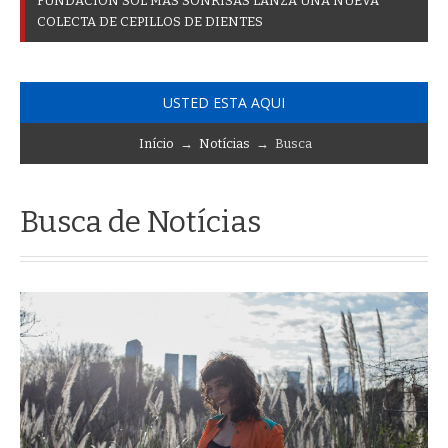
F
U
N
D
A
C
I
Ó
N
S
O
L
M
Á
S
S
O
N
R
I
S
A
S
L
A
N
Z
A
U
N
A
N
U
E
V
A
C
O
L
E
C
T
A
D
E
C
E
P
I
L
L
O
S
D
E
D
I
E
N
T
E
S
USTED ESTA AQUI
Início
→
Notícias
→ Busca
Busca de Notícias