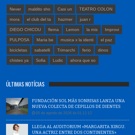
Never
maldito sho
Casi un
TEATRO COLON
mora
el club del ta
hazmer
juan r
DIEGO CHICOU
flema
Lemon
la mis
Improvi
PULPOSA
Maria be
musica x la identi
el paz
bicicletas
sabatelli
Trimarchi
ferio
dinos
chistes ya
Sofia
Ludic
ahora que so
ÚLTIMAS NOTÍCIAS
FUNDACIÓN SOL MÁS SONRISAS LANZA UNA
NUEVA COLECTA DE CEPILLOS DE DIENTES
05 de agosto de 2026 às 01:12:12
LLEGA AL AUDITORIUM «MARGARITA XIRGU.
UNA ACTRIZ ENTRE DOS CONTINENTES»