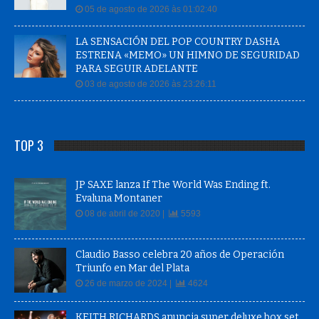
05 de agosto de 2026 às 01:02:40
LA SENSACIÓN DEL POP COUNTRY DASHA
ESTRENA «MEMO» UN HIMNO DE SEGURIDAD
PARA SEGUIR ADELANTE
03 de agosto de 2026 às 23:26:11
TOP 3
JP SAXE lanza If The World Was Ending ft.
Evaluna Montaner
08 de abril de 2020 |
5593
Claudio Basso celebra 20 años de Operación
Triunfo en Mar del Plata
26 de marzo de 2024 |
4624
KEITH RICHARDS anuncia super deluxe box set