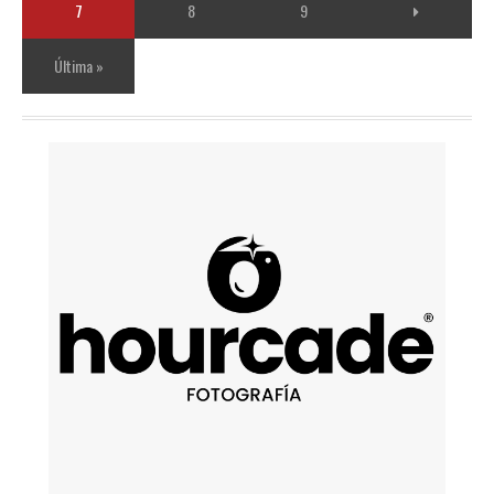
7
8
9
Última »