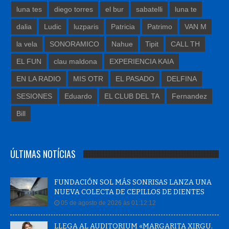
luna tes
diego torres
el bur
sabatelli
luna te
dalia
Ludic
luzparis
Patricia
Patrimo
VAN M
la vela
SONORAMICO
Nahue
Tipit
CALL TH
EL FUN
clau maldona
EXPERIENCIA KAIA
EN LA RADIO
MIS OTR
EL PASADO
DELFINA
SESIONES
Eduardo
EL CLUB DEL TA
Fernandez
Bill
ÚLTIMAS NOTÍCIAS
FUNDACIÓN SOL MÁS SONRISAS LANZA UNA
NUEVA COLECTA DE CEPILLOS DE DIENTES
05 de agosto de 2026 às 01:12:12
LLEGA AL AUDITORIUM «MARGARITA XIRGU.