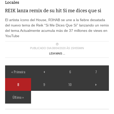
Locales
REIK lanza remix de su hit Si me dices que si
El artista ícono del House, R3HAB se une a la fiebre desatada
del nuevo tema de Reik “Si Me Dices Que Sí” lanzando un remix
del tema.Actualmente acumula más de 37 millones de views en
YouTube
PUBLICADO DIA 08/04/2020 ÀS 15H55MIN
LEIA MAIS ...
« Primeira
6
7
8
9
10
Última »