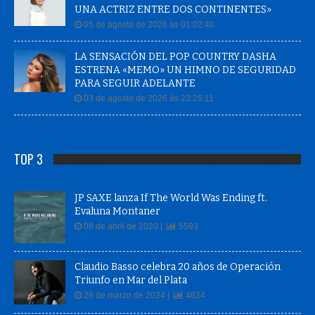
UNA ACTRIZ ENTRE DOS CONTINENTES»
05 de agosto de 2026 às 01:02:40
LA SENSACIÓN DEL POP COUNTRY DASHA
ESTRENA «MEMO» UN HIMNO DE SEGURIDAD
PARA SEGUIR ADELANTE
03 de agosto de 2026 às 23:26:11
TOP 3
JP SAXE lanza If The World Was Ending ft.
Evaluna Montaner
08 de abril de 2020 |
5593
Claudio Basso celebra 20 años de Operación
Triunfo en Mar del Plata
26 de marzo de 2024 |
4624