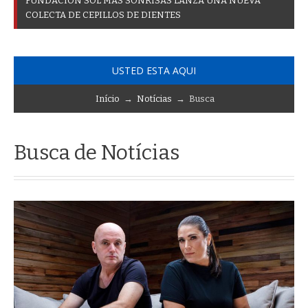
F
U
N
D
A
C
I
Ó
N
S
O
L
M
Á
S
S
O
N
R
I
S
A
S
L
A
N
Z
A
U
N
A
N
U
E
V
A
C
O
L
E
C
T
A
D
E
C
E
P
I
L
L
O
S
D
E
D
I
E
N
T
E
S
USTED ESTA AQUI
Início
→
Notícias
→ Busca
Busca de Notícias