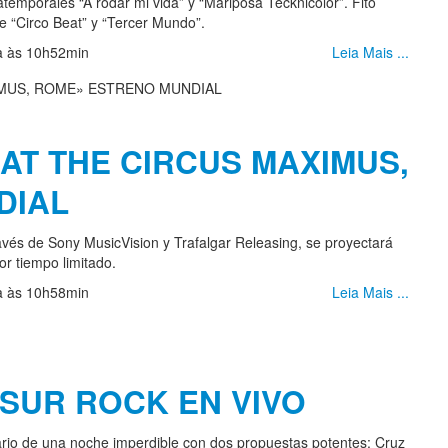
emporales “A rodar mi vida” y “Mariposa Tecknicolor”. Fito
e “Circo Beat” y “Tercer Mundo”.
ia às 10h52min
Leia Mais ...
 AT THE CIRCUS MAXIMUS,
DIAL
vés de Sony MusicVision y Trafalgar Releasing, se proyectará
r tiempo limitado.
ia às 10h58min
Leia Mais ...
 SUR ROCK EN VIVO
rio de una noche imperdible con dos propuestas potentes: Cruz