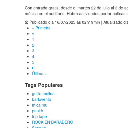
Con entrada gratis, desde el martes 22 de julio al 3 de a
música en el auditorio. Habrá actividades performáticas en
Publicado dia 16/07/2025 às 02h19min | Atualizado d
« Primeira
1
2
3
4
5
Última »
Tags Populares
guille molina
barlovento
mica mu
paul h
trip tape
ROCK EN BARADERO
Soriano