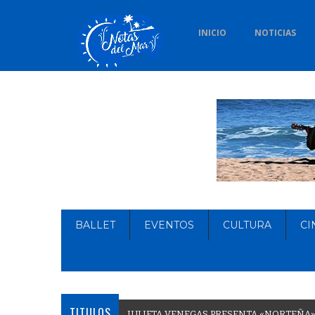
INICIO
NOTICIAS
BALLET
EVENTOS
CULTURA
CI
TITULOS
J
U
L
I
E
T
A
V
E
N
E
G
A
S
P
R
E
S
E
N
T
A
«
N
O
R
T
E
Ñ
A
»