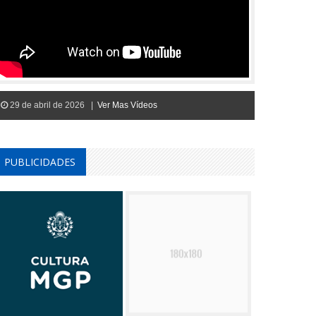
29 de abril de 2026 |
Ver Mas Vídeos
PUBLICIDADES