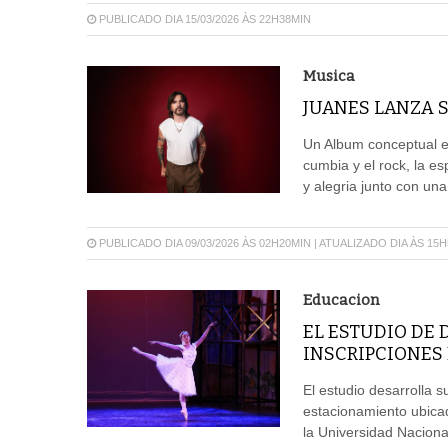
PUBLICADO DIA 15/03/2026 ÀS 22H38MIN
Musica
JUANES LANZA 
Un Album conceptual en
cumbia y el rock, la es
y alegria junto con un
PUBLICADO DIA 09/03/2026 ÀS 02H20MIN | ATUALIZADO DIA ÀS 15
Educacion
EL ESTUDIO DE
INSCRIPCIONES 
El estudio desarrolla 
estacionamiento ubicad
la Universidad Naciona