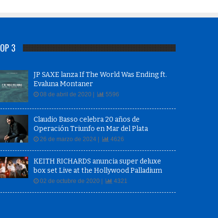
OP 3
JP SAXE lanza If The World Was Ending ft.
Evaluna Montaner
08 de abril de 2020 |
5596
Claudio Basso celebra 20 años de
Operación Triunfo en Mar del Plata
26 de marzo de 2024 |
4626
KEITH RICHARDS anuncia super deluxe
box set Live at the Hollywood Palladium
02 de octubre de 2020 |
4321