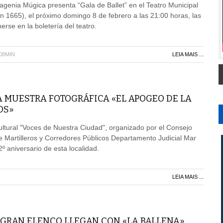
genia Múgica presenta “Gala de Ballet” en el Teatro Municipal
en 1665), el próximo domingo 8 de febrero a las 21:00 horas, las
rse en la boletería del teatro.
H08MIN
LEIA MAIS ...
A MUESTRA FOTOGRÁFICA «EL APOGEO DE LA
OS»
cultural "Voces de Nuestra Ciudad", organizado por el Consejo
de Martilleros y Corredores Públicos Departamento Judicial Mar
2º aniversario de esta localidad.
LEIA MAIS ...
 GRAN ELENCO LLEGAN CON «LA BALLENA»