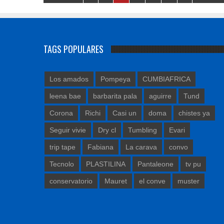
TAGS POPULARES
Los amados
Pompeya
CUMBIAFRICA
leena bae
barbarita pala
aguirre
Tund
Corona
Richi
Casi un
doma
chistes ya
Seguir vivie
Dry cl
Tumbling
Evari
trip tape
Fabiana
La carava
convo
Tecnolo
PLASTILINA
Pantaleone
tv pu
conservatorio
Mauret
el conve
muster