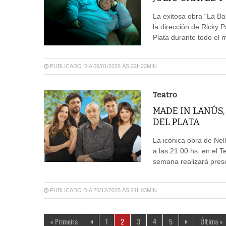
La exitosa obra “La Ba
la dirección de Ricky
Plata durante todo el 
PUBLICADO DIA 06/01/2026 ÀS 22H22MIN
Teatro
MADE IN LANÚS,
DEL PLATA
La icónica obra de Nel
a las 21:00 hs. en el T
semana realizará prese
PUBLICADO DIA 26/12/2025 ÀS 21H03MIN
« Primeira
1
2
3
4
5
Última »