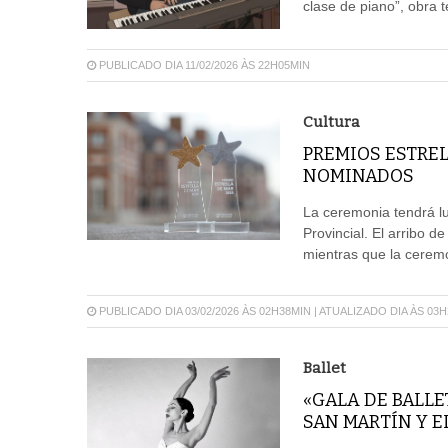
clase de piano”, obra t
PUBLICADO DIA 11/02/2026 ÀS 22H05MIN
Cultura
PREMIOS ESTREL
NOMINADOS
La ceremonia tendrá lu
Provincial. El arribo d
mientras que la cerem
PUBLICADO DIA 03/02/2026 ÀS 02H38MIN | ATUALIZADO DIA ÀS 03
Ballet
«GALA DE BALLE
SAN MARTÍN Y E