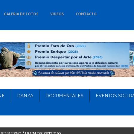
GALERIA DE FOTOS
VIDEOS
CONTACTO
NE
DANZA
DOCUMENTALES
EVENTOS SOLID
S
U
N
U
E
V
O
Á
L
B
U
M
D
E
E
S
T
U
D
I
O