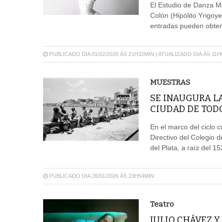
El Estudio de Danza Ma
Colón (Hipólito Yrigoy
entradas pueden obtene
PUBLICADO DIA 01/02/2026 ÀS 21H32MIN | ATUALIZADO DIA ÀS 11
MUESTRAS
SE INAUGURA L
CIUDAD DE TOD
En el marco del ciclo 
Directivo del Colegio 
del Plata, a raíz del 15
PUBLICADO DIA 28/01/2026 ÀS 23H54MIN
Teatro
JULIO CHÁVEZ Y