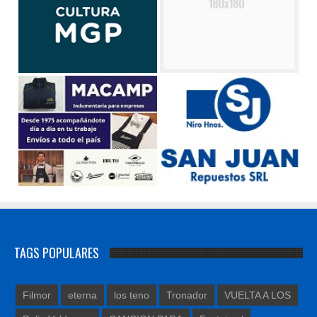
TAGS POPULARES
Filmor
eterna
los teno
Tronador
VUELTA A LOS