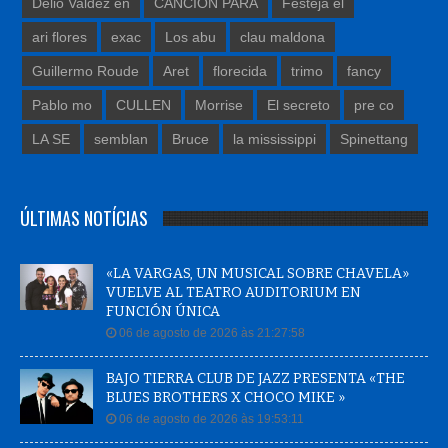
Delio Valdez en
CANCION PARA
Festeja el
ari flores
exac
Los abu
clau maldona
Guillermo Roude
Aret
florecida
trimo
fancy
Pablo mo
CULLEN
Morrise
El secreto
pre co
LA SE
semblan
Bruce
la mississippi
Spinettang
ÚLTIMAS NOTÍCIAS
«LA VARGAS, UN MUSICAL SOBRE CHAVELA»
VUELVE AL TEATRO AUDITORIUM EN
FUNCIÓN ÚNICA
06 de agosto de 2026 às 21:27:58
BAJO TIERRA CLUB DE JAZZ PRESENTA «THE
BLUES BROTHERS X CHOCO MIKE »
06 de agosto de 2026 às 19:53:11