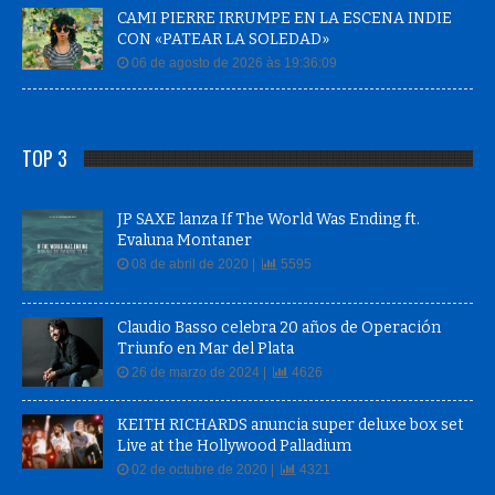
CAMI PIERRE IRRUMPE EN LA ESCENA INDIE
CON «PATEAR LA SOLEDAD»
06 de agosto de 2026 às 19:36:09
TOP 3
JP SAXE lanza If The World Was Ending ft.
Evaluna Montaner
08 de abril de 2020 |
5595
Claudio Basso celebra 20 años de Operación
Triunfo en Mar del Plata
26 de marzo de 2024 |
4626
KEITH RICHARDS anuncia super deluxe box set
Live at the Hollywood Palladium
02 de octubre de 2020 |
4321