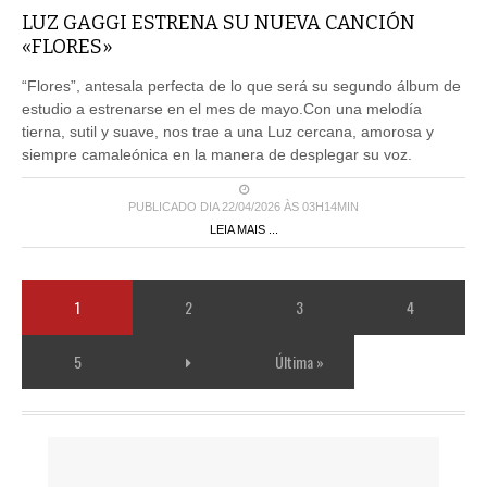
LUZ GAGGI ESTRENA SU NUEVA CANCIÓN
«FLORES»
“Flores”, antesala perfecta de lo que será su segundo álbum de
estudio a estrenarse en el mes de mayo.Con una melodía
tierna, sutil y suave, nos trae a una Luz cercana, amorosa y
siempre camaleónica en la manera de desplegar su voz.
PUBLICADO DIA 22/04/2026 ÀS 03H14MIN
LEIA MAIS ...
1
2
3
4
5
Última »