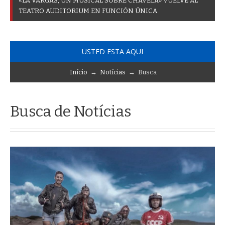
«
L
A
V
A
R
G
A
S
,
U
N
M
U
S
I
C
A
L
S
O
B
R
E
C
H
A
V
E
L
A
»
V
U
E
L
V
E
A
L
T
E
A
T
R
O
A
U
D
I
T
O
R
I
U
M
E
N
F
U
N
C
I
Ó
N
Ú
N
I
C
A
USTED ESTA AQUI
Início
→
Notícias
→ Busca
Busca de Notícias