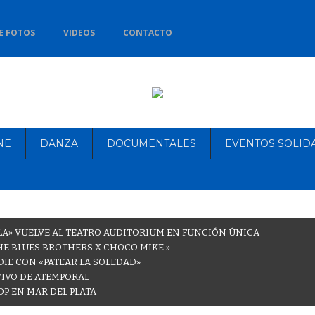
E FOTOS
VIDEOS
CONTACTO
NE
DANZA
DOCUMENTALES
EVENTOS SOLID
LA» VUELVE AL TEATRO AUDITORIUM EN FUNCIÓN ÚNICA
THE BLUES BROTHERS X CHOCO MIKE »
DIE CON «PATEAR LA SOLEDAD»
VIVO DE ATEMPORAL
OP EN MAR DEL PLATA