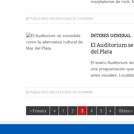
marplatense de rock, M
PUBLICADO DIA 29/12/2025 ÀS 21H35MIN
INTERES GENERAL
El Auditorium se 
del Plata
El teatro Auditorium d
una programación que i
artes visuales. Locali
PUBLICADO DIA 24/12/2025 ÀS 01H58MIN
« Primeira
1
2
3
4
5
Última »