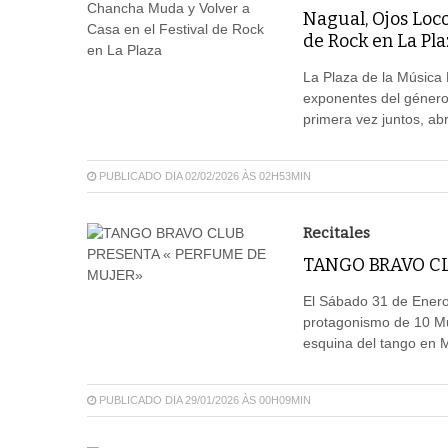
Nagual, Ojos Loco
de Rock en La Pla
La Plaza de la Música 
exponentes del género 
primera vez juntos, ab
PUBLICADO DIA 02/02/2026 ÀS 02H53MIN
Recitales
TANGO BRAVO CL
El Sábado 31 de Enero 
protagonismo de 10 Muj
esquina del tango en M
PUBLICADO DIA 29/01/2026 ÀS 00H09MIN