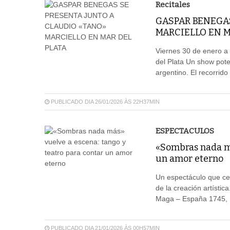
Recitales
GASPAR BENEGA
MARCIELLO EN M
Viernes 30 de enero a
del Plata Un show pote
argentino. El recorrido
PUBLICADO DIA 26/01/2026 ÀS 22H37MIN
ESPECTACULOS
«Sombras nada má
un amor eterno
Un espectáculo que ce
de la creación artístic
Maga – España 1745, M
PUBLICADO DIA 21/01/2026 ÀS 00H57MIN