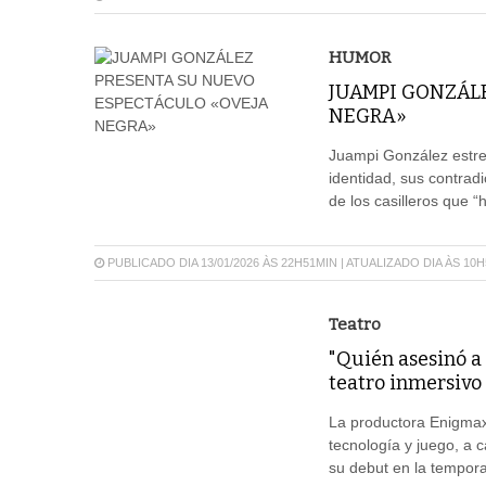
HUMOR
JUAMPI GONZÁL
NEGRA»
Juampi González estren
identidad, sus contrad
de los casilleros que “
PUBLICADO DIA 13/01/2026 ÀS 22H51MIN | ATUALIZADO DIA ÀS 10
Teatro
"Quién asesinó a 
teatro inmersivo
La productora Enigmax 
tecnología y juego, a 
su debut en la tempora