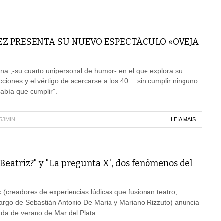
EZ PRESENTA SU NUEVO ESPECTÁCULO «OVEJA
a ,-su cuarto unipersonal de humor- en el que explora su
icciones y el vértigo de acercarse a los 40… sin cumplir ninguno
había que cumplir”.
H53MIN
LEIA MAIS ...
Beatriz?" y "La pregunta X", dos fenómenos del
(creadores de experiencias lúdicas que fusionan teatro,
cargo de Sebastián Antonio De Maria y Mariano Rizzuto) anuncia
da de verano de Mar del Plata.