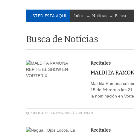
USTED ESTA AQUI
Início
→
Notícias
→ Busca
Busca de Notícias
Recitales
MALDITA RAMON
Maldita Ramona celebr
15 de febrero a las 21.
la nominación en Vorte
PUBLICADO DIA 12/02/2026 ÀS 20H19MIN
Recitales