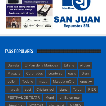
TAGS POPULARES
Daniela
El Plan de la Mariposa
Ed she
el plan
Masacre
Coronados
cuarto so
oasis
Brun
pollon
Todo lo
maga
Marcela mOre
opus xv
mareah
suci
Cristian rod
bianc
Te dar
PIER
FESTIVAL DE TEATR
Mond
emilia en mar
virtual frizz
HORCAS
silvestre d
MARKY