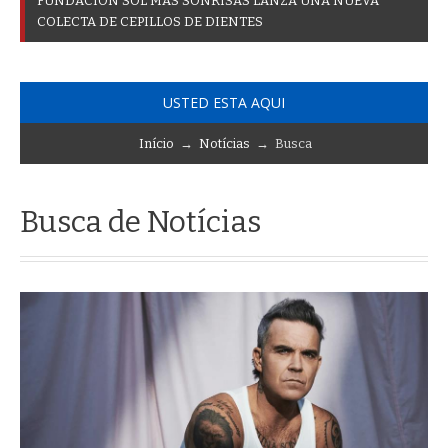
F
U
N
D
A
C
I
Ó
N
S
O
L
M
Á
S
S
O
N
R
I
S
A
S
L
A
N
Z
A
U
N
A
N
U
E
V
A
C
O
L
E
C
T
A
D
E
C
E
P
I
L
L
O
S
D
E
D
I
E
N
T
E
S
USTED ESTA AQUI
Início
→
Notícias
→ Busca
Busca de Notícias