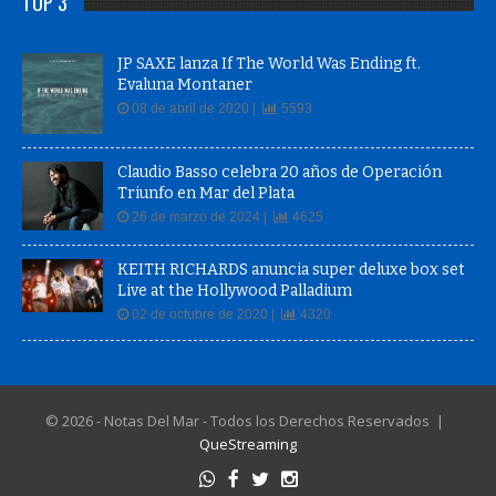
TOP 3
JP SAXE lanza If The World Was Ending ft.
Evaluna Montaner
08 de abril de 2020 |
5593
Claudio Basso celebra 20 años de Operación
Triunfo en Mar del Plata
26 de marzo de 2024 |
4625
KEITH RICHARDS anuncia super deluxe box set
Live at the Hollywood Palladium
02 de octubre de 2020 |
4320
© 2026 - Notas Del Mar - Todos los Derechos Reservados |
QueStreaming