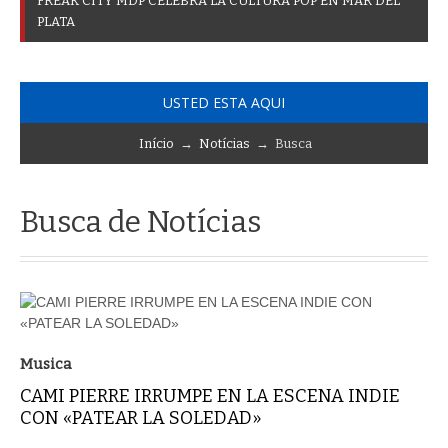
F
R
E
A
K
C
I
T
Y
M
D
P
C
E
L
E
B
R
A
L
A
C
U
L
T
U
R
A
P
O
P
E
N
M
A
R
D
E
L
P
L
A
T
A
USTED ESTA AQUI
Início
→
Notícias
→ Busca
Busca de Notícias
Musica
CAMI PIERRE IRRUMPE EN LA ESCENA INDIE
CON «PATEAR LA SOLEDAD»