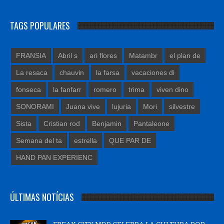
TAGS POPULARES
FRANSIA
Abril s
ari flores
Matambr
el plan de
La resaca
chauvin
la farsa
vacaciones di
fonseca
la fanfarr
romero
trima
viven dino
SONORAMI
Juana vive
lujuria
Mori
silvestre
Sista
Cristian rod
Benjamin
Pantaleone
Semana del ta
estrella
QUE PAR DE
HAND PAN EXPERIENC
ÚLTIMAS NOTÍCIAS