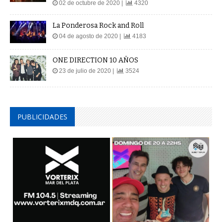
02 de octubre de 2020 |
4320
La Ponderosa Rock and Roll
04 de agosto de 2020 |
4183
ONE DIRECTION 10 AÑOS
23 de julio de 2020 |
3524
PUBLICIDADES