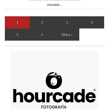
LEIA MAIS ...
1
2
3
4
5
Última »