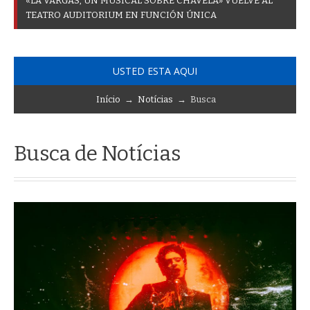
«
L
A
V
A
R
G
A
S
,
U
N
M
U
S
I
C
A
L
S
O
B
R
E
C
H
A
V
E
L
A
»
V
U
E
L
V
E
A
L
T
E
A
T
R
O
A
U
D
I
T
O
R
I
U
M
E
N
F
U
N
C
I
Ó
N
Ú
N
I
C
A
USTED ESTA AQUI
Início
→
Notícias
→ Busca
Busca de Notícias