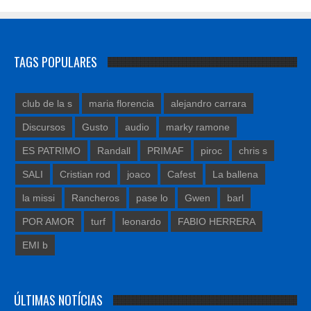
TAGS POPULARES
club de la s
maria florencia
alejandro carrara
Discursos
Gusto
audio
marky ramone
ES PATRIMO
Randall
PRIMAF
piroc
chris s
SALI
Cristian rod
joaco
Cafest
La ballena
la missi
Rancheros
pase lo
Gwen
barl
POR AMOR
turf
leonardo
FABIO HERRERA
EMI b
ÚLTIMAS NOTÍCIAS