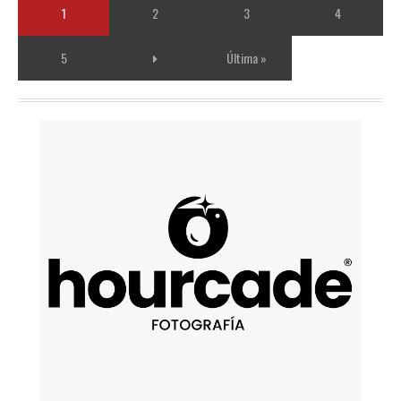
1
2
3
4
5
Última »