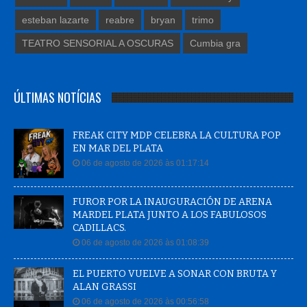
esteban lazarte
reabre
bryan
trimo
TEATRO SENSORIAL A OSCURAS
Cumbia gra
ÚLTIMAS NOTÍCIAS
FREAK CITY MDP CELEBRA LA CULTURA POP
EN MAR DEL PLATA
06 de agosto de 2026 às 01:17:14
FUROR POR LA INAUGURACIÓN DE ARENA
MARDEL PLATA JUNTO A LOS FABULOSOS
CADILLACS.
06 de agosto de 2026 às 01:08:39
EL PUERTO VUELVE A SONAR CON BRUTA Y
ALAN GRASSI
06 de agosto de 2026 às 00:56:58