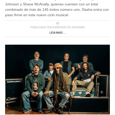
Johnson y Shane McAnally, quienes cuentan con un total
combinado de más de 145 éxitos número uno, Dasha entra con
paso firme en este nuevo ciclo musical.
PUBLICADO DIA 03/08/2026 ÀS 23H26MIN
LEIA MAIS ...