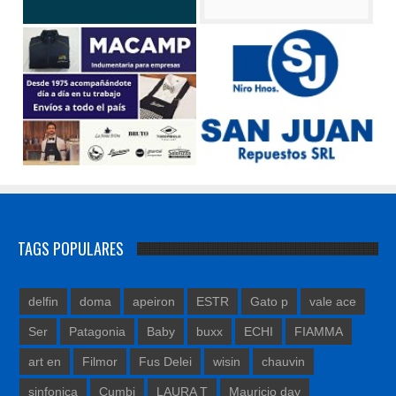
TAGS POPULARES
delfin
doma
apeiron
ESTR
Gato p
vale ace
Ser
Patagonia
Baby
buxx
ECHI
FIAMMA
art en
Filmor
Fus Delei
wisin
chauvin
sinfonica
Cumbi
LAURA T
Mauricio day