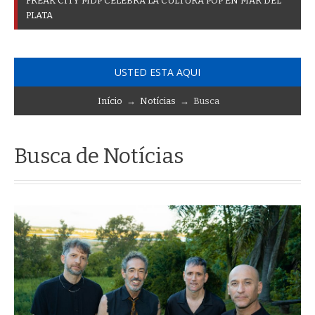
F
R
E
A
K
C
I
T
Y
M
D
P
C
E
L
E
B
R
A
L
A
C
U
L
T
U
R
A
P
O
P
E
N
M
A
R
D
E
L
P
L
A
T
A
USTED ESTA AQUI
Início
→
Notícias
→ Busca
Busca de Notícias