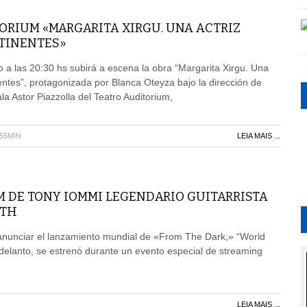
ORIUM «MARGARITA XIRGU. UNA ACTRIZ
TINENTES»
 a las 20:30 hs subirá a escena la obra “Margarita Xirgu. Una
nentes”, protagonizada por Blanca Oteyza bajo la dirección de
a Astor Piazzolla del Teatro Auditorium,
H55MIN
LEIA MAIS ...
M DE TONY IOMMI LEGENDARIO GUITARRISTA
ATH
unciar el lanzamiento mundial de «From The Dark,» “World
Adelanto, se estrenó durante un evento especial de streaming
LEIA MAIS ...