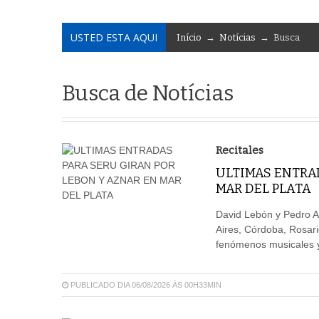
USTED ESTA AQUI
Início
→
Notícias
→ Busca
Busca de Notícias
Recitales
ULTIMAS ENTRAD
MAR DEL PLATA
David Lebón y Pedro A
Aires, Córdoba, Rosar
fenómenos musicales y 
PUBLICADO DIA 06/08/2026 ÀS 00H33MIN