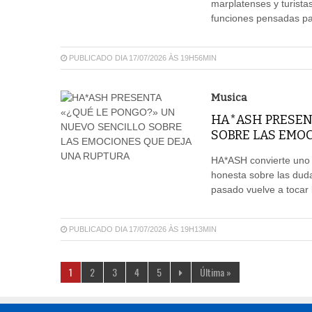
marplatenses y turistas
funciones pensadas par
PUBLICADO DIA 17/07/2026 ÀS 19H56MIN
Musica
HA*ASH PRESEN
SOBRE LAS EMO
HA*ASH convierte uno
honesta sobre las dud
pasado vuelve a tocar 
PUBLICADO DIA 17/07/2026 ÀS 19H13MIN
1
2
3
4
5
Última »