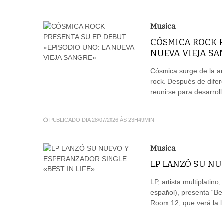
Musica
CÓSMICA ROCK P
NUEVA VIEJA S
Cósmica surge de la a
rock. Después de difer
reunirse para desarroll
PUBLICADO DIA 28/07/2026 ÀS 23H49MIN
Musica
LP LANZÓ SU NU
LP, artista multiplatin
español), presenta “Be
Room 12, que verá la l