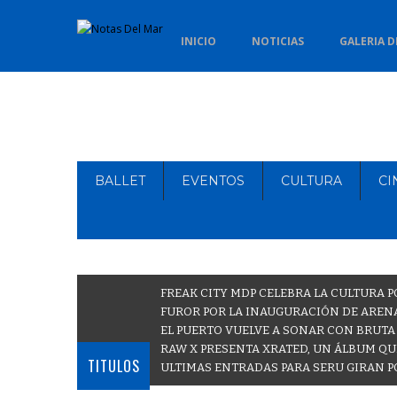
INICIO
NOTICIAS
GALERIA D
BALLET
EVENTOS
CULTURA
CI
FREAK CITY MDP CELEBRA LA CULTURA P
FUROR POR LA INAUGURACIÓN DE ARENA
EL PUERTO VUELVE A SONAR CON BRUTA
RAW X PRESENTA XRATED, UN ÁLBUM QU
TITULOS
ULTIMAS ENTRADAS PARA SERU GIRAN P