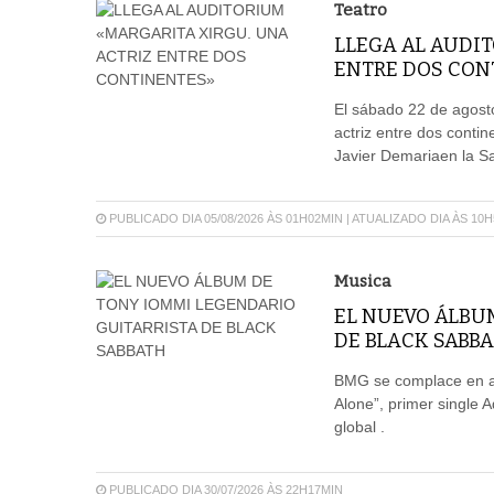
Teatro
LLEGA AL AUDIT
ENTRE DOS CON
El sábado 22 de agosto
actriz entre dos conti
Javier Demariaen la Sal
PUBLICADO DIA 05/08/2026 ÀS 01H02MIN | ATUALIZADO DIA ÀS 10
Musica
EL NUEVO ÁLBU
DE BLACK SABB
BMG se complace en an
Alone”, primer single 
global .
PUBLICADO DIA 30/07/2026 ÀS 22H17MIN