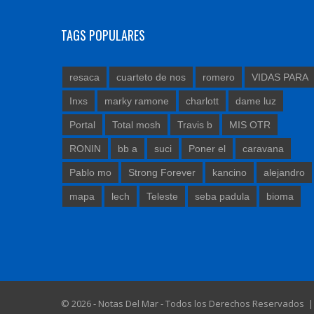
TAGS POPULARES
resaca
cuarteto de nos
romero
VIDAS PARA
Inxs
marky ramone
charlott
dame luz
Portal
Total mosh
Travis b
MIS OTR
RONIN
bb a
suci
Poner el
caravana
Pablo mo
Strong Forever
kancino
alejandro
mapa
lech
Teleste
seba padula
bioma
© 2026 - Notas Del Mar - Todos los Derechos Reservados 