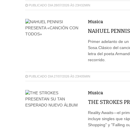
PUBLICADO DIA 28/07/2026 ÀS 23H32MIN
Musica
NAHUEL PENNIS
Primer adelanto de u
Sosa.Clásico del canci
letra del poeta Arman
recorrido.
PUBLICADO DIA 27/07/2026 ÀS 23H05MIN
Musica
THE STROKES P
Reality Awaits—el pri
incluye singles que rá
Shopping" y "Falling ou