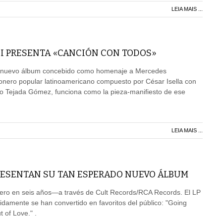
LEIA MAIS ...
I PRESENTA «CANCIÓN CON TODOS»
n nuevo álbum concebido como homenaje a Mercedes
onero popular latinoamericano compuesto por César Isella con
do Tejada Gómez, funciona como la pieza-manifiesto de ese
LEIA MAIS ...
RESENTAN SU TAN ESPERADO NUEVO ÁLBUM
mero en seis años—a través de Cult Records/RCA Records. El LP
pidamente se han convertido en favoritos del público: "Going
t of Love." .