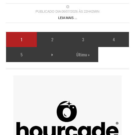
PUBLICADO DIA 06/07/2026 ÀS 22H42MIN
LEIA MAIS ...
1
2
3
4
5
Última »