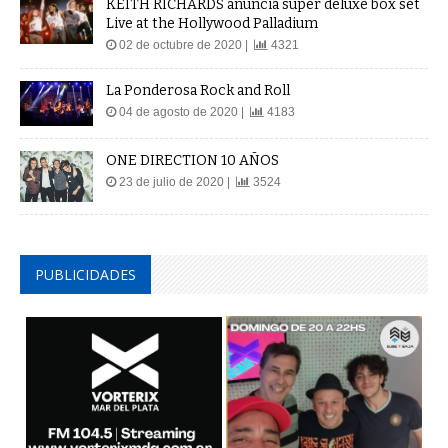
KEITH RICHARDS anuncia super deluxe box set
Live at the Hollywood Palladium
02 de octubre de 2020 |
4321
La Ponderosa Rock and Roll
04 de agosto de 2020 |
4183
ONE DIRECTION 10 AÑOS
23 de julio de 2020 |
3524
PUBLICIDADES