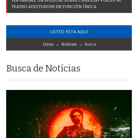
«
L
A
V
A
R
G
A
S
,
U
N
M
U
S
I
C
A
L
S
O
B
R
E
C
H
A
V
E
L
A
»
V
U
E
L
V
E
A
L
T
E
A
T
R
O
A
U
D
I
T
O
R
I
U
M
E
N
F
U
N
C
I
Ó
N
Ú
N
I
C
A
USTED ESTA AQUI
Início
→
Notícias
→ Busca
Busca de Notícias