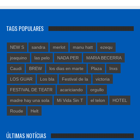
TAGS POPULARES
NEW S
sandra
merlot
manu hatt
ezequ
joaquino
las pelo
NADA PER
MARIA BECERRA
Caudi
BREW
los dias en marte
Plaza
Inxs
LOS GUAR
Los bla
Festival de la
victoria
FESTIVAL DE TEATR
acariciando
orgullo
madre hay una sola
Mi Vida Sin T
el telon
HOTEL
Roude
Helt
ÚLTIMAS NOTÍCIAS