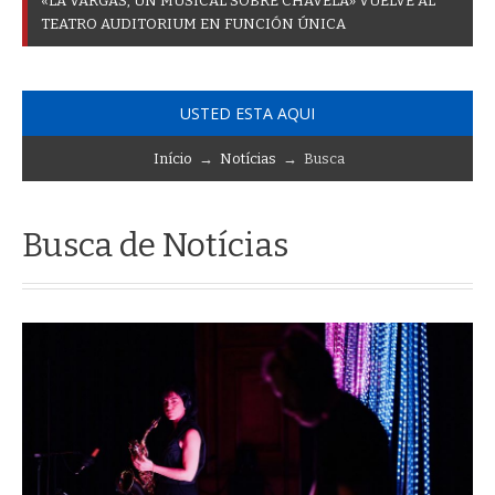
«
L
A
V
A
R
G
A
S
,
U
N
M
U
S
I
C
A
L
S
O
B
R
E
C
H
A
V
E
L
A
»
V
U
E
L
V
E
A
L
T
E
A
T
R
O
A
U
D
I
T
O
R
I
U
M
E
N
F
U
N
C
I
Ó
N
Ú
N
I
C
A
USTED ESTA AQUI
Início
→
Notícias
→ Busca
Busca de Notícias