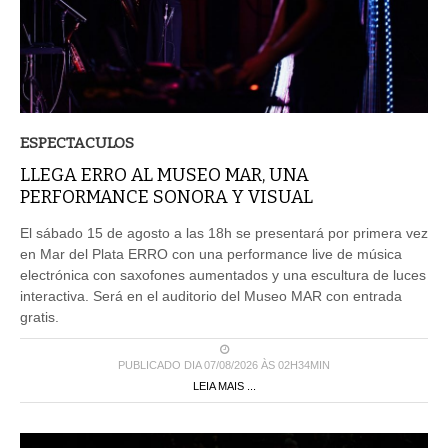
ESPECTACULOS
LLEGA ERRO AL MUSEO MAR, UNA
PERFORMANCE SONORA Y VISUAL
El sábado 15 de agosto a las 18h se presentará por primera vez
en Mar del Plata ERRO con una performance live de música
electrónica con saxofones aumentados y una escultura de luces
interactiva. Será en el auditorio del Museo MAR con entrada
gratis.
PUBLICADO DIA 07/08/2026 ÀS 02H34MIN
LEIA MAIS ...