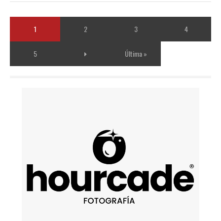
1
2
3
4
5
Última »