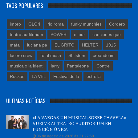
TAGS POPULARES
impro
GLOri
rio roma
funky munchies
Cordero
teatro auditorium
POWER
el bur
canciones que
mafa
luciana pa
EL GRITO
HELTER
1915
lucero crew
Total mosh
Shitstem
creando im
musica x la identi
larry
Pantaleone
Contre
Rockas
LA VEL
Festival de la
estrella
ÚLTIMAS NOTÍCIAS
«LA VARGAS, UN MUSICAL SOBRE CHAVELA»
VUELVE AL TEATRO AUDITORIUM EN
FUNCIÓN ÚNICA
06 de agosto de 2026 às 21:27:58