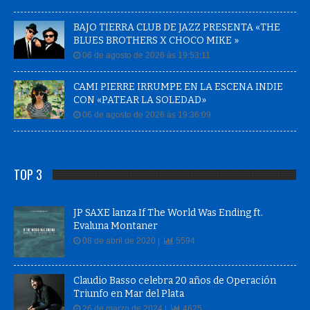
BAJO TIERRA CLUB DE JAZZ PRESENTA «THE
BLUES BROTHERS X CHOCO MIKE »
06 de agosto de 2026 às 19:53:11
CAMI PIERRE IRRUMPE EN LA ESCENA INDIE
CON «PATEAR LA SOLEDAD»
06 de agosto de 2026 às 19:36:09
TOP 3
JP SAXE lanza If The World Was Ending ft.
Evaluna Montaner
08 de abril de 2020 |
5594
Claudio Basso celebra 20 años de Operación
Triunfo en Mar del Plata
26 de marzo de 2024 |
4625