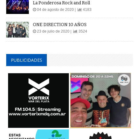
La Ponderosa Rock and Roll
04 de agosto de 2020 |
4183
ONE DIRECTION 10 AÑOS
23 de julio de 2020 |
3524
PUBLICIDADES