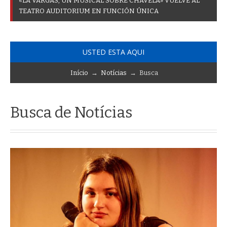
«
L
A
V
A
R
G
A
S
,
U
N
M
U
S
I
C
A
L
S
O
B
R
E
C
H
A
V
E
L
A
»
V
U
E
L
V
E
A
L
T
E
A
T
R
O
A
U
D
I
T
O
R
I
U
M
E
N
F
U
N
C
I
Ó
N
Ú
N
I
C
A
USTED ESTA AQUI
Início
→
Notícias
→ Busca
Busca de Notícias