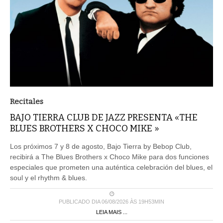
Recitales
BAJO TIERRA CLUB DE JAZZ PRESENTA «THE
BLUES BROTHERS X CHOCO MIKE »
Los próximos 7 y 8 de agosto, Bajo Tierra by Bebop Club,
recibirá a The Blues Brothers x Choco Mike para dos funciones
especiales que prometen una auténtica celebración del blues, el
soul y el rhythm & blues.
PUBLICADO DIA 06/08/2026 ÀS 19H53MIN
LEIA MAIS ...