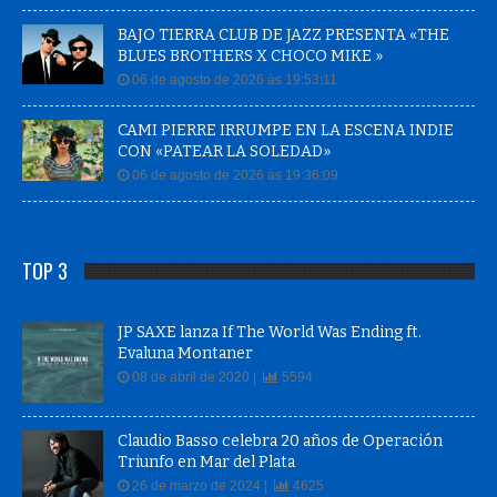
BAJO TIERRA CLUB DE JAZZ PRESENTA «THE
BLUES BROTHERS X CHOCO MIKE »
06 de agosto de 2026 às 19:53:11
CAMI PIERRE IRRUMPE EN LA ESCENA INDIE
CON «PATEAR LA SOLEDAD»
06 de agosto de 2026 às 19:36:09
TOP 3
JP SAXE lanza If The World Was Ending ft.
Evaluna Montaner
08 de abril de 2020 |
5594
Claudio Basso celebra 20 años de Operación
Triunfo en Mar del Plata
26 de marzo de 2024 |
4625