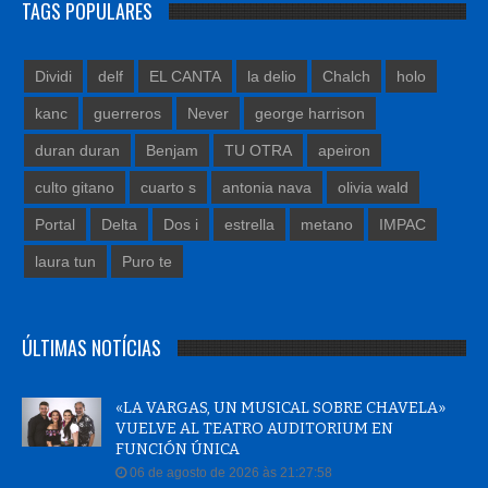
TAGS POPULARES
Dividi
delf
EL CANTA
la delio
Chalch
holo
kanc
guerreros
Never
george harrison
duran duran
Benjam
TU OTRA
apeiron
culto gitano
cuarto s
antonia nava
olivia wald
Portal
Delta
Dos i
estrella
metano
IMPAC
laura tun
Puro te
ÚLTIMAS NOTÍCIAS
«LA VARGAS, UN MUSICAL SOBRE CHAVELA»
VUELVE AL TEATRO AUDITORIUM EN
FUNCIÓN ÚNICA
06 de agosto de 2026 às 21:27:58