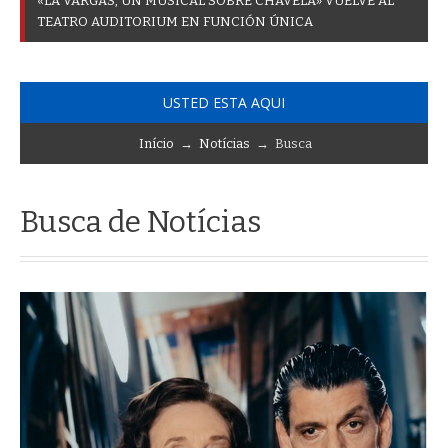
«
L
A
V
A
R
G
A
S
,
U
N
M
U
S
I
C
A
L
S
O
B
R
E
C
H
A
V
E
L
A
»
V
U
E
L
V
E
A
L
T
E
A
T
R
O
A
U
D
I
T
O
R
I
U
M
E
N
F
U
N
C
I
Ó
N
Ú
N
I
C
A
USTED ESTA AQUI
Início
→
Notícias
→ Busca
Busca de Notícias