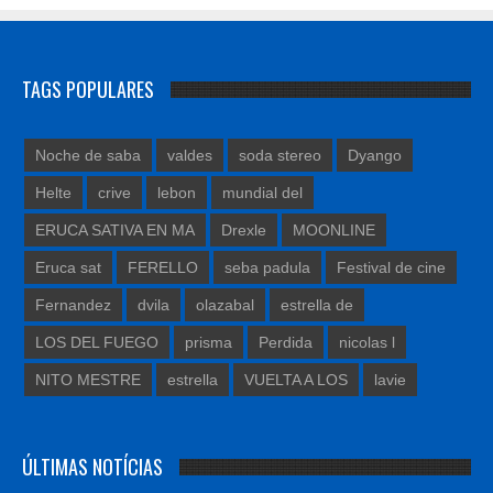
TAGS POPULARES
Noche de saba
valdes
soda stereo
Dyango
Helte
crive
lebon
mundial del
ERUCA SATIVA EN MA
Drexle
MOONLINE
Eruca sat
FERELLO
seba padula
Festival de cine
Fernandez
dvila
olazabal
estrella de
LOS DEL FUEGO
prisma
Perdida
nicolas l
NITO MESTRE
estrella
VUELTA A LOS
lavie
ÚLTIMAS NOTÍCIAS