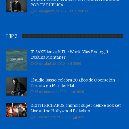
POR TV PÚBLICA
06 de agosto de 2026 às 21:48:38
TOP 3
JP SAXE lanza If The World Was Ending ft.
Evaluna Montaner
08 de abril de 2020 |
5596
Claudio Basso celebra 20 años de Operación
Triunfo en Mar del Plata
26 de marzo de 2024 |
4626
KEITH RICHARDS anuncia super deluxe box set
Live at the Hollywood Palladium
02 de octubre de 2020 |
4321