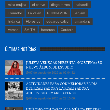
mica mujica
el conve
diego torres
sabatelli
Tronador
La valen
RONDAMON
Benjam
hilda ca
Flores de
eduardo calvo
amanda p
Versse
SMITH
fattoruso
Cordero
ÚLTIMAS NOTÍCIAS
JULIETA VENEGAS PRESENTA «NORTEÑA» SU
NUEVO ÁLBUM DE ESTUDIO
07 de agosto de 2026 às 02:04:42
ACTIVIDADES PARA CONMEMORAR EL DÍA
DEL REALIZADOR Y LA REALIZADORA
AUDIOVISUAL MARPLATENSE
06 de agosto de 2026 às 22:15:06
UNÍSONO CON CARCA Y LA MÚSICA FEDERAL