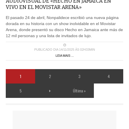
AUDIOVISUAL DE «HECHO EN JAMAICA EN
VIVO EN EL MOVISTAR ARENA»
El pasado 24 de abril, Nonpalidece escribió una nueva página
dorada en su historia con un show inolvidable en el Movistar
Arena, donde presentó su disco Hecho en Jamaica ante más de
12 mil personas y una lista de invitados de lujo.
PUBLICADO DIA 14/11/2025 ÀS 02H33MIN
LEIA MAIS ...
1
2
3
4
5
Última »