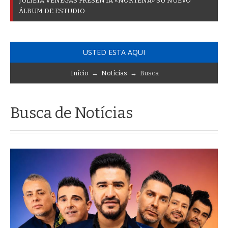
J
U
L
I
E
T
A
V
E
N
E
G
A
S
P
R
E
S
E
N
T
A
«
N
O
R
T
E
Ñ
A
»
S
U
N
U
E
V
O
Á
L
B
U
M
D
E
E
S
T
U
D
I
O
USTED ESTA AQUI
Início
→
Notícias
→ Busca
Busca de Notícias