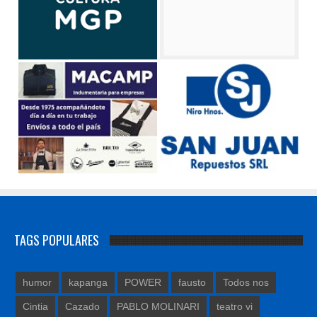
TAGS POPULARES
humor
kapanga
POWER
fausto
Todos nos
Cintia
Cazado
PABLO MOLINARI
teatro vi