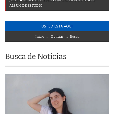
J
U
L
I
E
T
A
V
E
N
E
G
A
S
P
R
E
S
E
N
T
A
«
N
O
R
T
E
Ñ
A
»
S
U
N
U
E
V
O
Á
L
B
U
M
D
E
E
S
T
U
D
I
O
USTED ESTA AQUI
Início
→
Notícias
→ Busca
Busca de Notícias