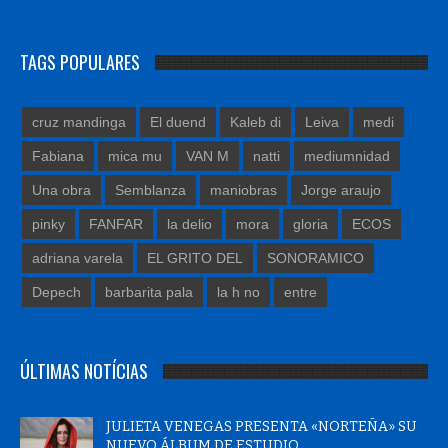
TAGS POPULARES
cruz mandinga
El duend
Kaleb di
Leiva
medi
Fabiana
mica mu
VAN M
natti
mediumnidad
Una obra
Semblanza
maniobras
Jorge araujo
pinky
FANFAR
la delio
mora
gloria
ECOS
adriana varela
EL GRITO DEL
SONORAMICO
Depech
barbarita pala
la h no
entre
ÚLTIMAS NOTÍCIAS
JULIETA VENEGAS PRESENTA «NORTEÑA» SU
NUEVO ÁLBUM DE ESTUDIO