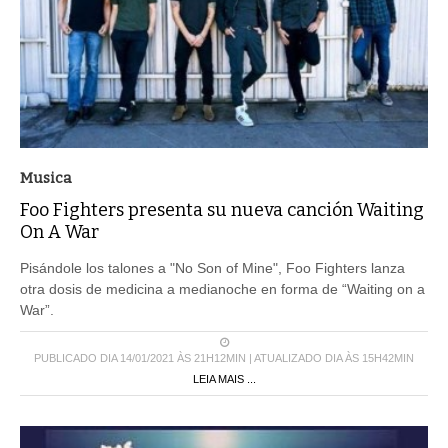
Musica
Foo Fighters presenta su nueva canción Waiting
On A War
Pisándole los talones a "No Son of Mine", Foo Fighters lanza
otra dosis de medicina a medianoche en forma de “Waiting on a
War”.
PUBLICADO DIA 14/01/2021 ÀS 21H12MIN | ATUALIZADO DIA ÀS 15H42MIN
LEIA MAIS ...