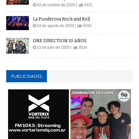
02 de octubre de 2020 |
4321
La Ponderosa Rock and Roll
04 de agosto de 2020 |
4183
ONE DIRECTION 10 AÑOS
23 de julio de 2020 |
3524
PUBLICIDADES