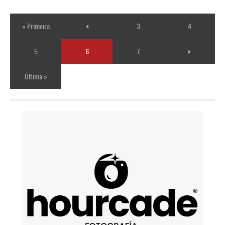
« Primeira
3
4
5
6
7
Última »