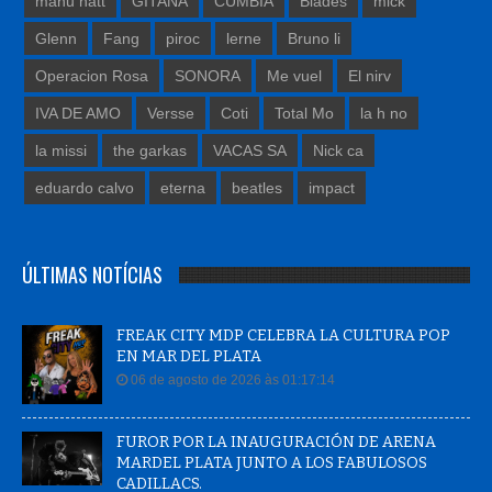
manu hatt
GITANA
CUMBIA
Blades
mick
Glenn
Fang
piroc
lerne
Bruno li
Operacion Rosa
SONORA
Me vuel
El nirv
IVA DE AMO
Versse
Coti
Total Mo
la h no
la missi
the garkas
VACAS SA
Nick ca
eduardo calvo
eterna
beatles
impact
ÚLTIMAS NOTÍCIAS
FREAK CITY MDP CELEBRA LA CULTURA POP
EN MAR DEL PLATA
06 de agosto de 2026 às 01:17:14
FUROR POR LA INAUGURACIÓN DE ARENA
MARDEL PLATA JUNTO A LOS FABULOSOS
CADILLACS.