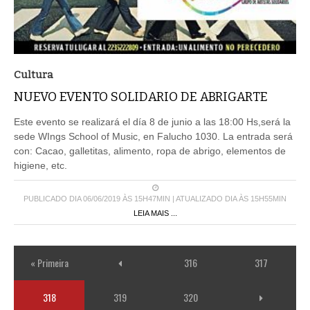
Cultura
NUEVO EVENTO SOLIDARIO DE ABRIGARTE
Este evento se realizará el día 8 de junio a las 18:00 Hs,será la
sede WIngs School of Music, en Falucho 1030. La entrada será
con: Cacao, galletitas, alimento, ropa de abrigo, elementos de
higiene, etc.
PUBLICADO DIA 06/06/2019 ÀS 15H47MIN | ATUALIZADO DIA ÀS 15H55MIN
LEIA MAIS ...
« Primeira
316
317
318
319
320