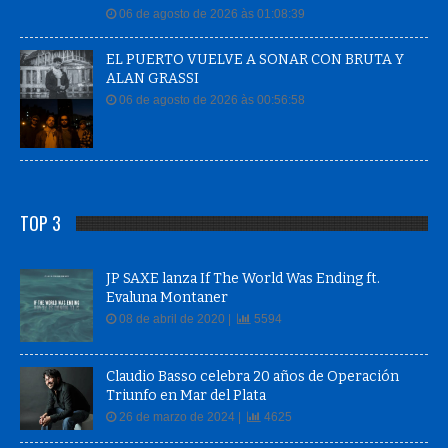
06 de agosto de 2026 às 01:08:39
EL PUERTO VUELVE A SONAR CON BRUTA Y
ALAN GRASSI
06 de agosto de 2026 às 00:56:58
TOP 3
JP SAXE lanza If The World Was Ending ft.
Evaluna Montaner
08 de abril de 2020 |
5594
Claudio Basso celebra 20 años de Operación
Triunfo en Mar del Plata
26 de marzo de 2024 |
4625