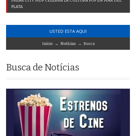
F
R
E
A
K
C
I
T
Y
M
D
P
C
E
L
E
B
R
A
L
A
C
U
L
T
U
R
A
P
O
P
E
N
M
A
R
D
E
L
P
L
A
T
A
USTED ESTA AQUI
Início
→
Notícias
→ Busca
Busca de Notícias