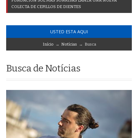
F
U
N
D
A
C
I
Ó
N
S
O
L
M
Á
S
S
O
N
R
I
S
A
S
L
A
N
Z
A
U
N
A
N
U
E
V
A
C
O
L
E
C
T
A
D
E
C
E
P
I
L
L
O
S
D
E
D
I
E
N
T
E
S
USTED ESTA AQUI
Início
→
Notícias
→ Busca
Busca de Notícias