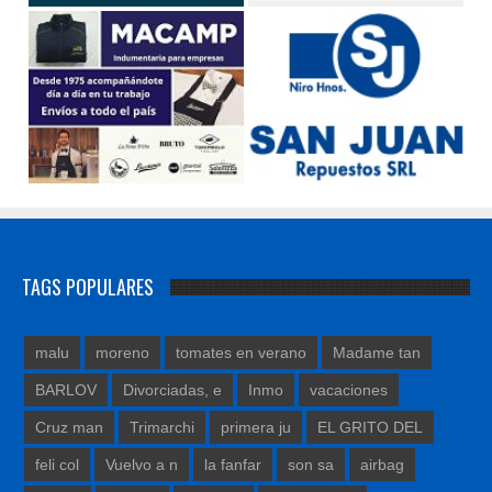
TAGS POPULARES
malu
moreno
tomates en verano
Madame tan
BARLOV
Divorciadas, e
Inmo
vacaciones
Cruz man
Trimarchi
primera ju
EL GRITO DEL
feli col
Vuelvo a n
la fanfar
son sa
airbag