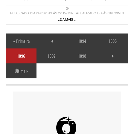
PUBLICADO DIA 24/01/2019 ÀS 22H57MIN | ATUALIZADO DIA ÀS 16H39MIN
LEIA MAIS ...
« Primeira
1094
1095
1096
1097
1098
Última »