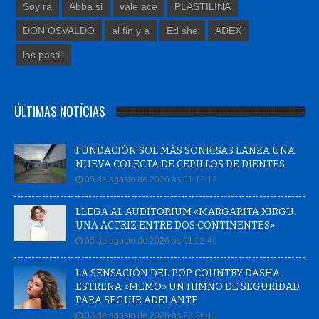
Soy ra
Abba si
vale ace
PLASTILINA
DON OSVALDO
al fin y a
Ed she
ADEX
las pastill
ÚLTIMAS NOTÍCIAS
FUNDACIÓN SOL MÁS SONRISAS LANZA UNA
NUEVA COLECTA DE CEPILLOS DE DIENTES
05 de agosto de 2026 às 01:12:12
LLEGA AL AUDITORIUM «MARGARITA XIRGU.
UNA ACTRIZ ENTRE DOS CONTINENTES»
05 de agosto de 2026 às 01:02:40
LA SENSACIÓN DEL POP COUNTRY DASHA
ESTRENA «MEMO» UN HIMNO DE SEGURIDAD
PARA SEGUIR ADELANTE
03 de agosto de 2026 às 23:26:11