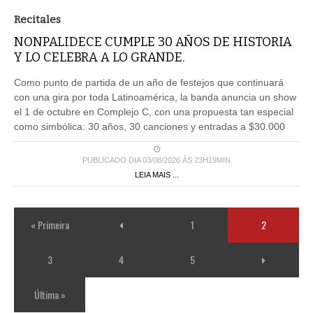
Recitales
NONPALIDECE CUMPLE 30 AÑOS DE HISTORIA
Y LO CELEBRA A LO GRANDE.
Como punto de partida de un año de festejos que continuará
con una gira por toda Latinoamérica, la banda anuncia un show
el 1 de octubre en Complejo C, con una propuesta tan especial
como simbólica: 30 años, 30 canciones y entradas a $30.000
PUBLICADO DIA 03/08/2026 ÀS 23H19MIN
LEIA MAIS ...
« Primeira
1
2
3
4
5
Última »