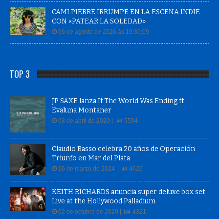
CAMI PIERRE IRRUMPE EN LA ESCENA INDIE
CON «PATEAR LA SOLEDAD»
06 de agosto de 2026 às 19:36:09
TOP 3
JP SAXE lanza If The World Was Ending ft.
Evaluna Montaner
08 de abril de 2020 |
5594
Claudio Basso celebra 20 años de Operación
Triunfo en Mar del Plata
26 de marzo de 2024 |
4626
KEITH RICHARDS anuncia super deluxe box set
Live at the Hollywood Palladium
02 de octubre de 2020 |
4321