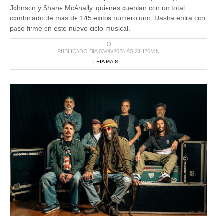
Johnson y Shane McAnally, quienes cuentan con un total
combinado de más de 145 éxitos número uno, Dasha entra con
paso firme en este nuevo ciclo musical.
PUBLICADO DIA 03/08/2026 ÀS 23H26MIN
LEIA MAIS ...