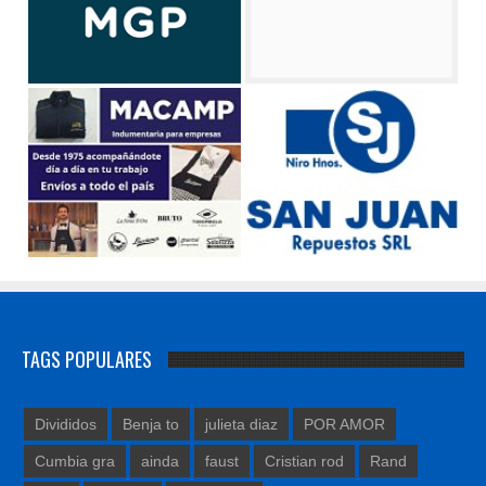
TAGS POPULARES
Divididos
Benja to
julieta diaz
POR AMOR
Cumbia gra
ainda
faust
Cristian rod
Rand