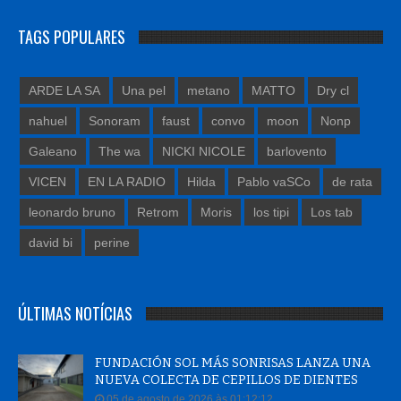
TAGS POPULARES
ARDE LA SA
Una pel
metano
MATTO
Dry cl
nahuel
Sonoram
faust
convo
moon
Nonp
Galeano
The wa
NICKI NICOLE
barlovento
VICEN
EN LA RADIO
Hilda
Pablo vaSCo
de rata
leonardo bruno
Retrom
Moris
los tipi
Los tab
david bi
perine
ÚLTIMAS NOTÍCIAS
FUNDACIÓN SOL MÁS SONRISAS LANZA UNA
NUEVA COLECTA DE CEPILLOS DE DIENTES
05 de agosto de 2026 às 01:12:12