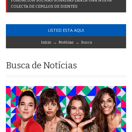
F
U
N
D
A
C
I
Ó
N
S
O
L
M
Á
S
S
O
N
R
I
S
A
S
L
A
N
Z
A
U
N
A
N
U
E
V
A
C
O
L
E
C
T
A
D
E
C
E
P
I
L
L
O
S
D
E
D
I
E
N
T
E
S
USTED ESTA AQUI
Início
→
Notícias
→ Busca
Busca de Notícias