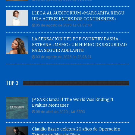
LLEGA AL AUDITORIUM «MARGARITA XIRGU.
UNA ACTRIZ ENTRE DOS CONTINENTES»
05 de agosto de 2026 às 01:02:40
LA SENSACIÓN DEL POP COUNTRY DASHA
ESTRENA «MEMO» UN HIMNO DE SEGURIDAD
PARA SEGUIR ADELANTE
03 de agosto de 2026 às 23:26:11
TOP 3
JP SAXE lanza If The World Was Ending ft.
Evaluna Montaner
08 de abril de 2020 |
5593
Claudio Basso celebra 20 años de Operación
Triunfo en Mar del Plata