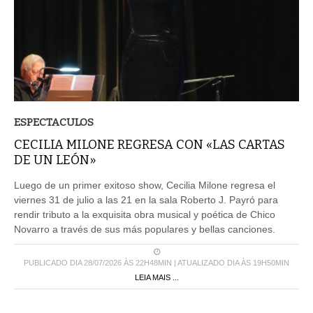
ESPECTACULOS
CECILIA MILONE REGRESA CON «LAS CARTAS
DE UN LEÓN»
Luego de un primer exitoso show, Cecilia Milone regresa el
viernes 31 de julio a las 21 en la sala Roberto J. Payró para
rendir tributo a la exquisita obra musical y poética de Chico
Novarro a través de sus más populares y bellas canciones.
PUBLICADO DIA 28/07/2026 ÀS 22H48MIN | ATUALIZADO DIA ÀS 19H50MIN
LEIA MAIS ...