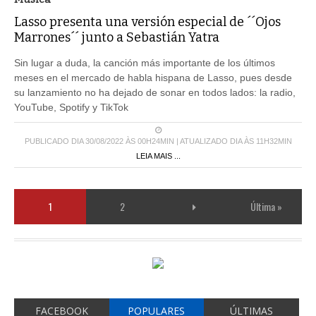
Lasso presenta una versión especial de ´´Ojos
Marrones´´ junto a Sebastián Yatra
Sin lugar a duda, la canción más importante de los últimos
meses en el mercado de habla hispana de Lasso, pues desde
su lanzamiento no ha dejado de sonar en todos lados: la radio,
YouTube, Spotify y TikTok
PUBLICADO DIA 30/08/2022 ÀS 00H24MIN | ATUALIZADO DIA ÀS 11H32MIN
LEIA MAIS ...
1
2
Última »
FACEBOOK
POPULARES
ÚLTIMAS