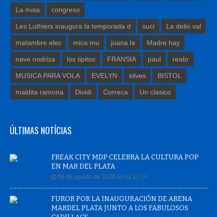
La misa
congreso
Les Luthiers inaugura la temporada d
suci
La delio val
matambre elec
mica mu
juana la
Madre hay
nave nodriza
los tipitos
FRANSIA
paul
reabr
MUSICA PARA VOLA
EVELYN
silves
BISTOL
maldita ramona
Dividi
Correca
Un clasico
ÚLTIMAS NOTÍCIAS
FREAK CITY MDP CELEBRA LA CULTURA POP
EN MAR DEL PLATA
06 de agosto de 2026 às 01:17:14
FUROR POR LA INAUGURACIÓN DE ARENA
MARDEL PLATA JUNTO A LOS FABULOSOS