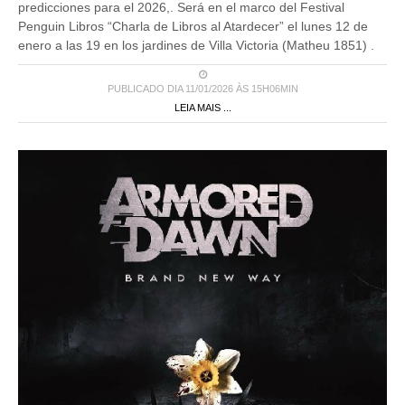
predicciones para el 2026,. Será en el marco del Festival
Penguin Libros “Charla de Libros al Atardecer” el lunes 12 de
enero a las 19 en los jardines de Villa Victoria (Matheu 1851) .
PUBLICADO DIA 11/01/2026 ÀS 15H06MIN
LEIA MAIS ...