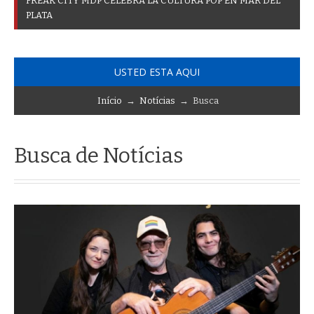
F
R
E
A
K
C
I
T
Y
M
D
P
C
E
L
E
B
R
A
L
A
C
U
L
T
U
R
A
P
O
P
E
N
M
A
R
D
E
L
P
L
A
T
A
USTED ESTA AQUI
Início
→
Notícias
→ Busca
Busca de Notícias