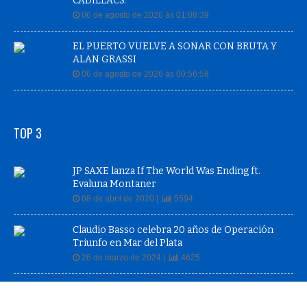
CADILLACS.
06 de agosto de 2026 às 01:08:39
EL PUERTO VUELVE A SONAR CON BRUTA Y
ALAN GRASSI
06 de agosto de 2026 às 00:56:58
TOP 3
JP SAXE lanza If The World Was Ending ft.
Evaluna Montaner
08 de abril de 2020 |
5594
Claudio Basso celebra 20 años de Operación
Triunfo en Mar del Plata
26 de marzo de 2024 |
4625
KEITH RICHARDS anuncia super deluxe box set
Live at the Hollywood Palladium