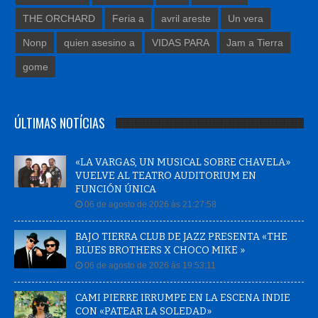
THE ORCHARD
Feria a
avril areste
Un vera
Nonp
quien asesino a
VIDAS PARA
Jam a Tierra
gome
ÚLTIMAS NOTÍCIAS
«LA VARGAS, UN MUSICAL SOBRE CHAVELA»
VUELVE AL TEATRO AUDITORIUM EN
FUNCIÓN ÚNICA
06 de agosto de 2026 às 21:27:58
BAJO TIERRA CLUB DE JAZZ PRESENTA «THE
BLUES BROTHERS X CHOCO MIKE »
06 de agosto de 2026 às 19:53:11
CAMI PIERRE IRRUMPE EN LA ESCENA INDIE
CON «PATEAR LA SOLEDAD»