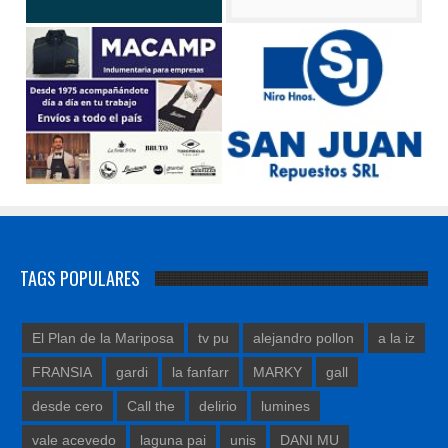
TAGS POPULARES
El Plan de la Mariposa
tv pu
alejandro pollon
a la iz
FRANSIA
gardi
la fanfarr
MARKY
gall
desde cero
Call the
delirio
lumines
vale acevedo
laguna pai
unis
DANI MU