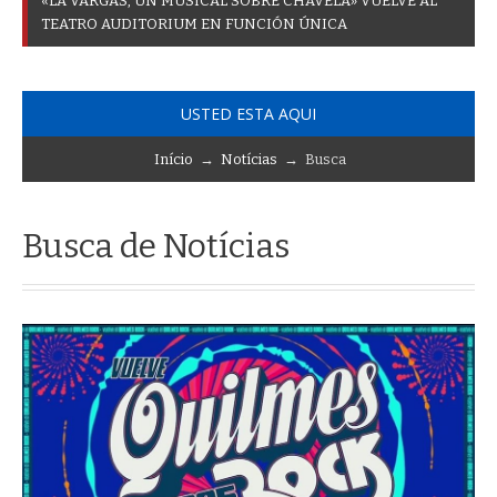
«
L
A
V
A
R
G
A
S
,
U
N
M
U
S
I
C
A
L
S
O
B
R
E
C
H
A
V
E
L
A
»
V
U
E
L
V
E
A
L
T
E
A
T
R
O
A
U
D
I
T
O
R
I
U
M
E
N
F
U
N
C
I
Ó
N
Ú
N
I
C
A
USTED ESTA AQUI
Início
→
Notícias
→ Busca
Busca de Notícias