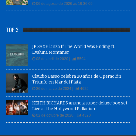
06 de agosto de 2026 às 19:36:09
TOP 3
JP SAXE lanza If The World Was Ending ft.
Evaluna Montaner
08 de abril de 2020 |
5594
Claudio Basso celebra 20 años de Operación
Triunfo en Mar del Plata
26 de marzo de 2024 |
4625
KEITH RICHARDS anuncia super deluxe box set
Live at the Hollywood Palladium
02 de octubre de 2020 |
4320