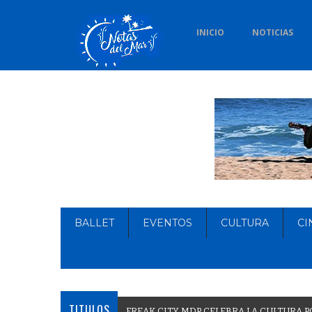
INICIO
NOTICIAS
BALLET
EVENTOS
CULTURA
CI
TITULOS
F
R
E
A
K
C
I
T
Y
M
D
P
C
E
L
E
B
R
A
L
A
C
U
L
T
U
R
A
P