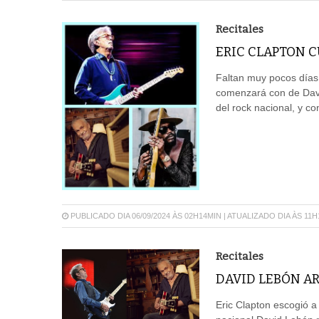
Recitales
ERIC CLAPTON C
Faltan muy pocos días 
comenzará con de David
del rock nacional, y co
PUBLICADO DIA 06/09/2024 ÀS 02H14MIN | ATUALIZADO DIA ÀS 11
Recitales
DAVID LEBÓN AR
Eric Clapton escogió a 