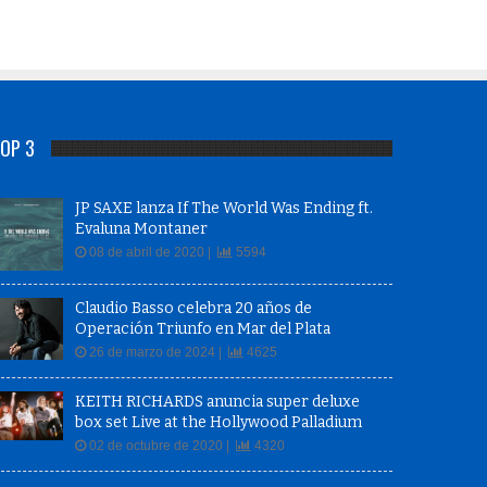
OP 3
JP SAXE lanza If The World Was Ending ft.
Evaluna Montaner
08 de abril de 2020 |
5594
Claudio Basso celebra 20 años de
Operación Triunfo en Mar del Plata
26 de marzo de 2024 |
4625
KEITH RICHARDS anuncia super deluxe
box set Live at the Hollywood Palladium
02 de octubre de 2020 |
4320