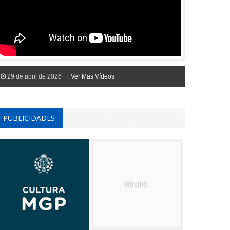
29 de abril de 2026 |
Ver Mas Vídeos
PUBLICIDADES