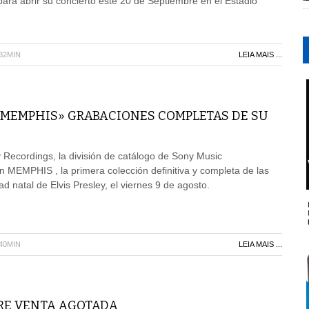
ara abrir su concierto este 20 de Septiembre en el Estadio
H32MIN
LEIA MAIS ...
 «MEMPHIS» GRABACIONES COMPLETAS DE SU
Recordings, la división de catálogo de Sony Music
n MEMPHIS , la primera colección definitiva y completa de las
d natal de Elvis Presley, el viernes 9 de agosto.
H40MIN
LEIA MAIS ...
PRE VENTA AGOTADA