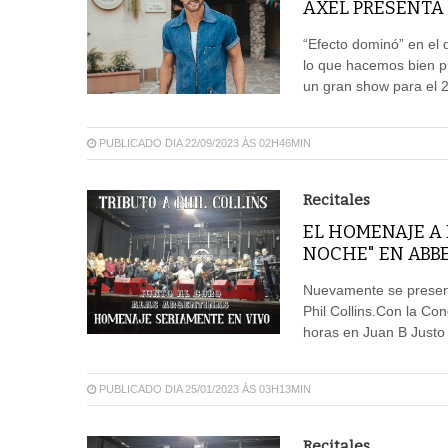
AXEL PRESENTA
“Efecto dominó” en el 
lo que hacemos bien pu
un gran show para el 
PUBLICADO DIA 22/09/2023 ÀS 02H46MIN
Recitales
EL HOMENAJE A 
NOCHE" EN ABB
Nuevamente se presen
Phil Collins.Con la Co
horas en Juan B Justo
PUBLICADO DIA 25/01/2023 ÀS 03H13MIN
Recitales