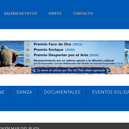
GALERIA DE FOTOS
VIDEOS
CONTACTO
NE
DANZA
DOCUMENTALES
EVENTOS SOLID
O
P
E
N
M
A
R
D
E
L
P
L
A
T
A