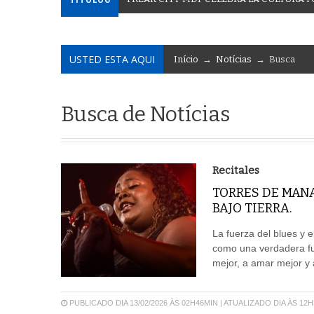
USTED ESTA AQUI
Início
→
Notícias
→ Busca
Busca de Notícias
Recitales
TORRES DE MAN
BAJO TIERRA.
La fuerza del blues y 
como una verdadera fue
mejor, a amar mejor y 
PUBLICADO DIA 13/02/2026 ÀS 02H46MIN | ATUALIZADO DIA ÀS 12