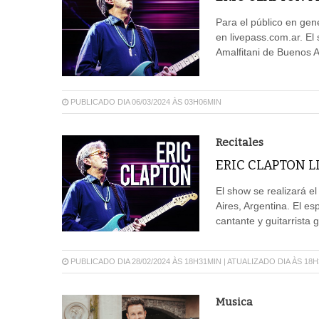
Para el público en gen
en livepass.com.ar. El
Amalfitani de Buenos A
PUBLICADO DIA 06/03/2024 ÀS 03H06MIN
Recitales
ERIC CLAPTON L
El show se realizará e
Aires, Argentina. El e
cantante y guitarrista
PUBLICADO DIA 28/02/2024 ÀS 18H31MIN | ATUALIZADO DIA ÀS 18
Musica