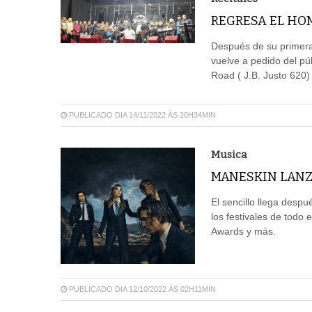
REGRESA EL HOM
Después de su primera 
vuelve a pedido del p
Road ( J.B. Justo 620)
PUBLICADO DIA 14/11/2022 ÀS 20H34MIN
Musica
MANESKIN LANZA
El sencillo llega desp
los festivales de todo
Awards y más.
PUBLICADO DIA 12/10/2022 ÀS 02H11MIN