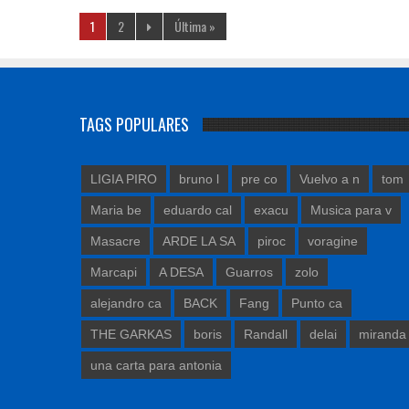
1
2
Última »
TAGS POPULARES
LIGIA PIRO
bruno l
pre co
Vuelvo a n
tom
Maria be
eduardo cal
exacu
Musica para v
Masacre
ARDE LA SA
piroc
voragine
Marcapi
A DESA
Guarros
zolo
alejandro ca
BACK
Fang
Punto ca
THE GARKAS
boris
Randall
delai
miranda
una carta para antonia