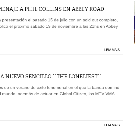
ENAJE A PHIL COLLINS EN ABBEY ROAD
presentación el pasado 15 de julio con un sold out completo,
úblico el próximo sábado 19 de noviembre a las 21hs en Abbey
LEIA MAIS ...
 NUEVO SENCILLO ´´THE LONELIEST´´
ués de un verano de éxito fenomenal en el que la banda dominó
 el mundo, además de actuar en Global Citizen, los MTV VMA
LEIA MAIS ...