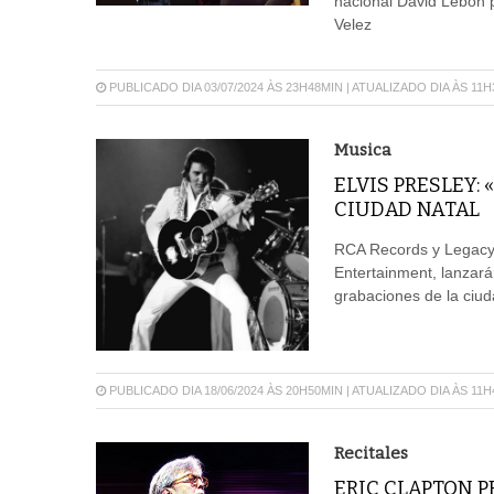
nacional David Lebón p
Velez
PUBLICADO DIA 03/07/2024 ÀS 23H48MIN | ATUALIZADO DIA ÀS 11
Musica
ELVIS PRESLEY:
CIUDAD NATAL
RCA Records y Legacy 
Entertainment, lanzará
grabaciones de la ciuda
PUBLICADO DIA 18/06/2024 ÀS 20H50MIN | ATUALIZADO DIA ÀS 11
Recitales
ERIC CLAPTON 