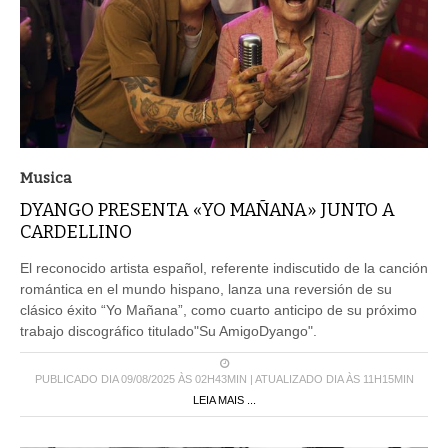
Musica
DYANGO PRESENTA «YO MAÑANA» JUNTO A
CARDELLINO
El reconocido artista español, referente indiscutido de la canción
romántica en el mundo hispano, lanza una reversión de su
clásico éxito “Yo Mañana”, como cuarto anticipo de su próximo
trabajo discográfico titulado"Su AmigoDyango".
PUBLICADO DIA 09/08/2025 ÀS 02H43MIN | ATUALIZADO DIA ÀS 11H15MIN
LEIA MAIS ...