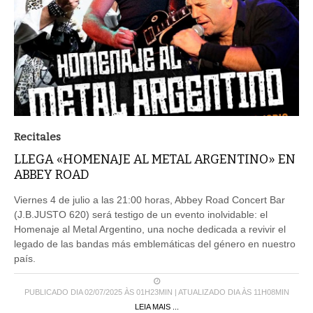
Recitales
LLEGA «HOMENAJE AL METAL ARGENTINO» EN
ABBEY ROAD
Viernes 4 de julio a las 21:00 horas, Abbey Road Concert Bar
(J.B.JUSTO 620) será testigo de un evento inolvidable: el
Homenaje al Metal Argentino, una noche dedicada a revivir el
legado de las bandas más emblemáticas del género en nuestro
país.
PUBLICADO DIA 02/07/2025 ÀS 01H23MIN | ATUALIZADO DIA ÀS 11H08MIN
LEIA MAIS ...