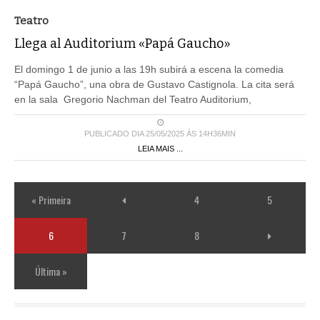
Teatro
Llega al Auditorium «Papá Gaucho»
El domingo 1 de junio a las 19h subirá a escena la comedia
“Papá Gaucho”, una obra de Gustavo Castignola. La cita será
en la sala Gregorio Nachman del Teatro Auditorium,
PUBLICADO DIA 25/05/2025 ÀS 14H36MIN
LEIA MAIS ...
« Primeira
4
5
6
7
8
Última »