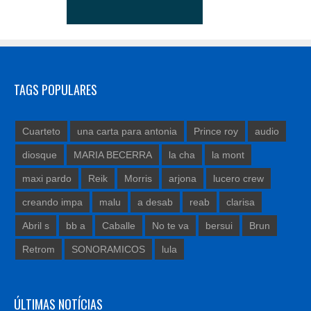
TAGS POPULARES
Cuarteto
una carta para antonia
Prince roy
audio
diosque
MARIA BECERRA
la cha
la mont
maxi pardo
Reik
Morris
arjona
lucero crew
creando impa
malu
a desab
reab
clarisa
Abril s
bb a
Caballe
No te va
bersui
Brun
Retrom
SONORAMICOS
lula
ÚLTIMAS NOTÍCIAS