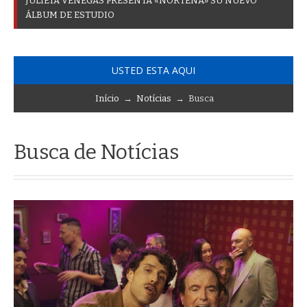
J
U
L
I
E
T
A
V
E
N
E
G
A
S
P
R
E
S
E
N
T
A
«
N
O
R
T
E
Ñ
A
»
S
U
N
U
E
V
O
Á
L
B
U
M
D
E
E
S
T
U
D
I
O
USTED ESTA AQUI
Início
→
Notícias
→ Busca
Busca de Notícias