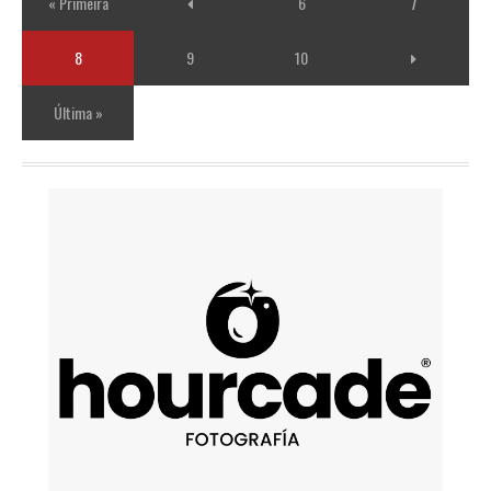
« Primeira
6
7
8
9
10
Última »