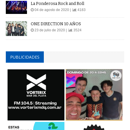
La Ponderosa Rock and Roll
04 de agosto de 2020 |
4183
ONE DIRECTION 10 AÑOS
23 de julio de 2020 |
3524
PUBLICIDADES