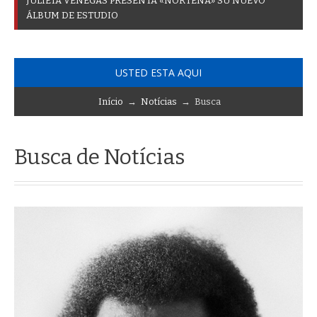
J
U
L
I
E
T
A
V
E
N
E
G
A
S
P
R
E
S
E
N
T
A
«
N
O
R
T
E
Ñ
A
»
S
U
N
U
E
V
O
Á
L
B
U
M
D
E
E
S
T
U
D
I
O
USTED ESTA AQUI
Início
→
Notícias
→ Busca
Busca de Notícias