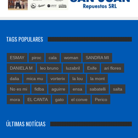
TAGS POPULARES
ESMAY
piroc
cala
woman
SANDRA MI
DANIELA M
leo bruno
luzabril
Exife
ari flores
dalia
mica mu
vorterix
la lou
la mont
No es mi
fidba
aguirre
ensa
sabatelli
salta
mora
EL CANTA
gato
el conve
Perico
ÚLTIMAS NOTÍCIAS