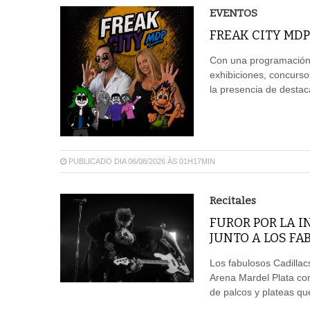
EVENTOS
FREAK CITY MDP
Con una programación 
exhibiciones, concurso
la presencia de destaca
PUBLICADO DIA 06/08/2026 ÀS 01H17MIN
Recitales
FUROR POR LA 
JUNTO A LOS FA
Los fabulosos Cadillacs
Arena Mardel Plata con
de palcos y plateas qu