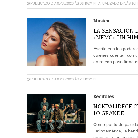
PUBLICADO DIA 05/08/2026 ÀS 01H02MIN | ATUALIZADO DIA ÀS 10
Musica
LA SENSACIÓN 
«MEMO» UN HIM
Escrita con los poder
quienes cuentan con u
entra con paso firme e
PUBLICADO DIA 03/08/2026 ÀS 23H26MIN
Recitales
NONPALIDECE CU
LO GRANDE.
Como punto de partida 
Latinoamérica, la ban
propuesta tan especia