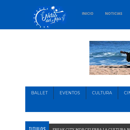
INICIO
NOTICIAS
BALLET
EVENTOS
CULTURA
CI
TITULOS
F
R
E
A
K
C
I
T
Y
M
D
P
C
E
L
E
B
R
A
L
A
C
U
L
T
U
R
A
P