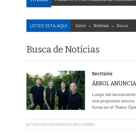
USTED ESTA AQUI
Início
→
Notícias
→ Busca
Busca de Notícias
Recitales
ÁRBOL ANUNCIA
Luego del lanzamiento
una propuesta sonora m
horas en el Teatro Ópe
PUBLICADO DIA 06/08/2026 ÀS 01H36MIN