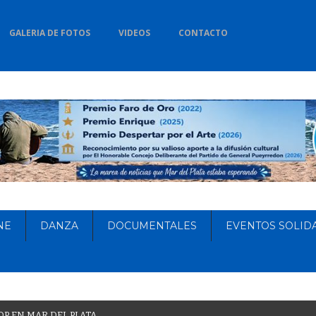
GALERIA DE FOTOS
VIDEOS
CONTACTO
NE
DANZA
DOCUMENTALES
EVENTOS SOLID
O
P
E
N
M
A
R
D
E
L
P
L
A
T
A