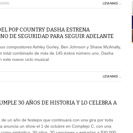
H55MIN
LEIA MAIS ...
DEL POP COUNTRY DASHA ESTRENA
NO DE SEGURIDAD PARA SEGUIR ADELANTE
osos compositores Ashley Gorley, Ben Johnson y Shane McAnally,
n total combinado de más de 145 éxitos número uno, Dasha
n este nuevo ciclo musical.
LEIA MAIS ...
MPLE 30 AÑOS DE HISTORIA Y LO CELEBRA A
de un año de festejos que continuará con una gira por toda
da anuncia un show el 1 de octubre en Complejo C, con una
l como simbólica: 30 años, 30 canciones y entradas a $30.000