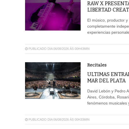
RAW X PRESENT
LIBERTAD CREAT
El músico, productor y
completamente independ
experiencias personales
PUBLICADO DIA 06/08/2026 ÀS 00H43MIN
Recitales
ULTIMAS ENTRAD
MAR DEL PLATA
David Lebón y Pedro A
Aires, Córdoba, Rosar
fenómenos musicales y 
PUBLICADO DIA 06/08/2026 ÀS 00H33MIN