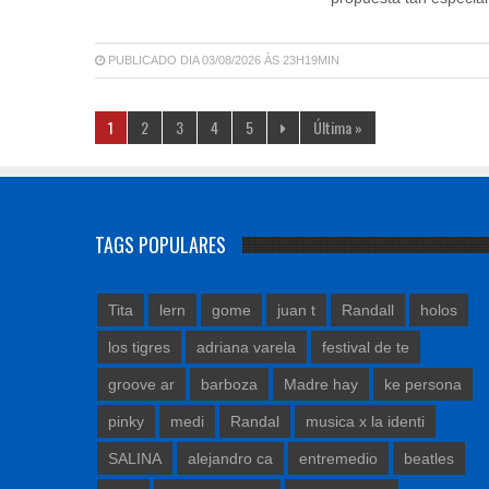
PUBLICADO DIA 03/08/2026 ÀS 23H19MIN
1
2
3
4
5
Última »
TAGS POPULARES
Tita
lern
gome
juan t
Randall
holos
los tigres
adriana varela
festival de te
groove ar
barboza
Madre hay
ke persona
pinky
medi
Randal
musica x la identi
SALINA
alejandro ca
entremedio
beatles