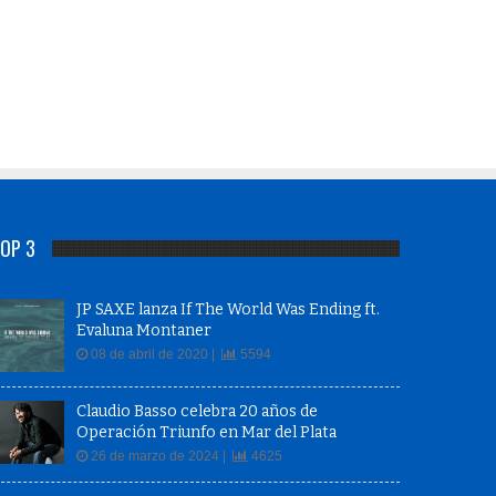
OP 3
JP SAXE lanza If The World Was Ending ft.
Evaluna Montaner
08 de abril de 2020 |
5594
Claudio Basso celebra 20 años de
Operación Triunfo en Mar del Plata
26 de marzo de 2024 |
4625