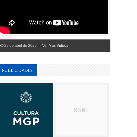
29 de abril de 2026 |
Ver Mas Vídeos
PUBLICIDADES