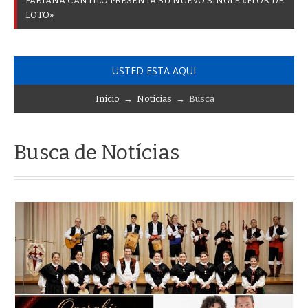
F
A
B
I
A
N
A
C
A
N
T
I
L
O
P
R
E
S
E
N
T
A
S
U
N
U
E
V
O
S
I
N
G
L
E
«
F
L
O
R
D
E
L
O
T
O
»
USTED ESTA AQUI
Início
→
Notícias
→ Busca
Busca de Notícias