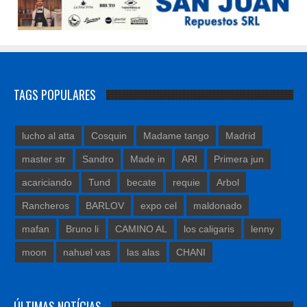
TAGS POPULARES
lucho al atta
Cosquin
Madame tango
Madrid
master str
Sandro
Made in
ARI
Primera jun
acariciando
Tund
becate
requie
Arbol
Rancheros
BARLOV
expo cel
maldonado
mafan
Bruno li
CAMINO AL
los caligaris
lenny
moon
nahuel vas
las alas
CHANI
ÚLTIMAS NOTÍCIAS