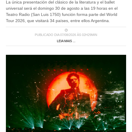
La única presentación del clásico de la literatura y el ballet
universal será el domingo 30 de agosto a las 19 horas en el
Teatro Radio (San Luis 1750) función forma parte del World
Tour 2026, que visitará 34 países, entre ellos Argentina.
PUBLICADO DIA 07/08/2026 ÀS 02H29MIN
LEIA MAIS ...