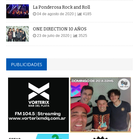
La Ponderosa Rock and Roll
04 de agosto de 2020 |
4185
ONE DIRECTION 10 AÑOS
23 de julio de 2020 |
3525
PUBLICIDADES