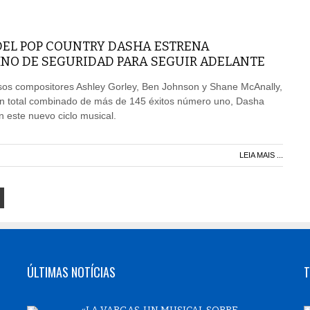
DEL POP COUNTRY DASHA ESTRENA
NO DE SEGURIDAD PARA SEGUIR ADELANTE
osos compositores Ashley Gorley, Ben Johnson y Shane McAnally,
n total combinado de más de 145 éxitos número uno, Dasha
n este nuevo ciclo musical.
LEIA MAIS ...
ÚLTIMAS NOTÍCIAS
T