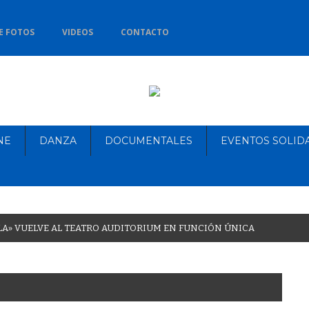
E FOTOS
VIDEOS
CONTACTO
NE
DANZA
DOCUMENTALES
EVENTOS SOLID
L
A
»
V
U
E
L
V
E
A
L
T
E
A
T
R
O
A
U
D
I
T
O
R
I
U
M
E
N
F
U
N
C
I
Ó
N
Ú
N
I
C
A