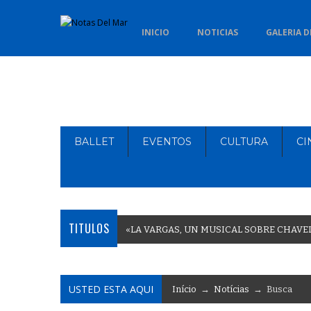
INICIO
NOTICIAS
GALERIA D
BALLET
EVENTOS
CULTURA
CI
TITULOS
«
L
A
V
A
R
G
A
S
,
U
N
M
U
S
I
C
A
L
S
O
B
R
E
C
H
A
V
E
USTED ESTA AQUI
Início
→
Notícias
→ Busca