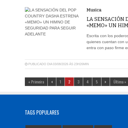
Musica
LA SENSACIÓN 
«MEMO» UN HIM
Escrita con los poder
quienes cuentan con u
entra con paso firme e
PUBLICADO DIA 03/08/2026 ÀS 23H26MIN
« Primeira
1
2
3
4
5
Última »
TAGS POPULARES